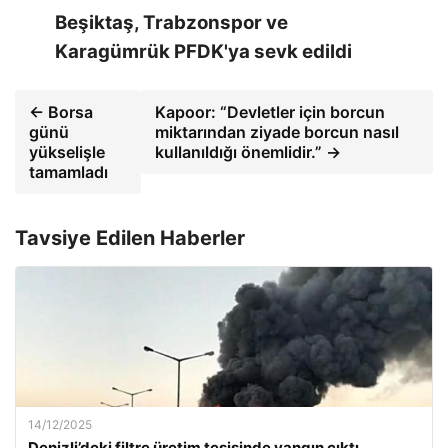
Beşiktaş, Trabzonspor ve
Karagümrük PFDK'ya sevk edildi
← Borsa
Kapoor: “Devletler için borcun
günü
miktarından ziyade borcun nasıl
yükselişle
kullanıldığı önemlidir.” →
tamamladı
Tavsiye Edilen Haberler
14/12/2025
Denizli’deki filtre üretim tesisinde yangın çıktı