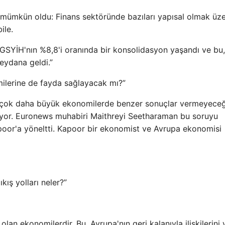
e mümkün oldu: Finans sektöründe bazıları yapısal olmak üz
ile.
, GSYİH'nın %8,8'i oranında bir konsolidasyon yaşandı ve bu
eydana geldi.”
omilerine de fayda sağlayacak mı?”
n çok daha büyük ekonomilerde benzer sonuçlar vermeyeceğ
lıyor. Euronews muhabiri Maithreyi Seetharaman bu soruyu
oor'a yöneltti. Kapoor bir ekonomist ve Avrupa ekonomisi
kış yolları neler?”
an ekonomilerdir. Bu, Avrupa'nın geri kalanıyla ilişkilerini 