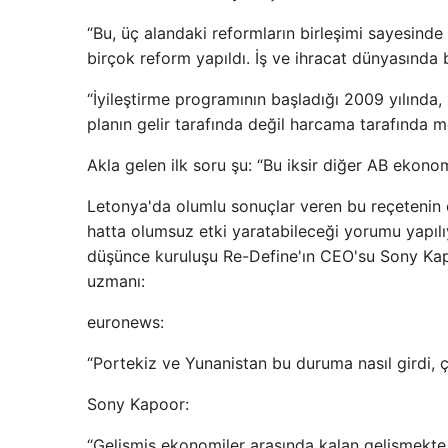
“Bu, üç alandaki reformların birleşimi sayesind
birçok reform yapıldı. İş ve ihracat dünyasında b
“İyileştirme programının başladığı 2009 yılında
planın gelir tarafında değil harcama tarafında m
Akla gelen ilk soru şu: “Bu iksir diğer AB ekon
Letonya'da olumlu sonuçlar veren bu reçeteni
hatta olumsuz etki yaratabileceği yorumu yapı
düşünce kuruluşu Re-Define'ın CEO'su Sony Kap
uzmanı:
euronews:
“Portekiz ve Yunanistan bu duruma nasıl girdi, çı
Sony Kapoor:
“Gelişmiş ekonomiler arasında kalan gelişmekte ol