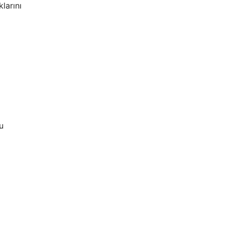
larını
u