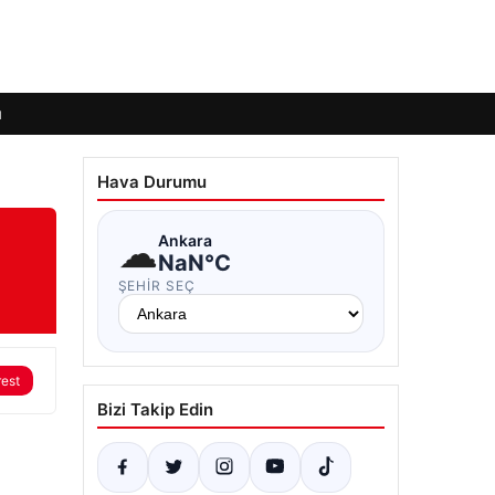
ı
Hava Durumu
☁
Ankara
NaN°C
ŞEHIR SEÇ
rest
Bizi Takip Edin