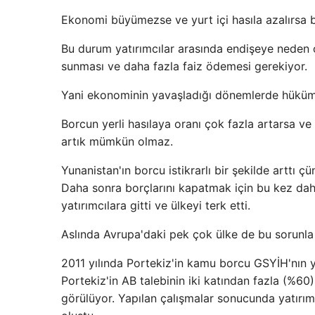
Ekonomi büyümezse ve yurt içi hasıla azalırsa 
Bu durum yatırımcılar arasında endişeye neden olu
sunması ve daha fazla faiz ödemesi gerekiyor.
Yani ekonominin yavaşladığı dönemlerde hüküme
Borcun yerli hasılaya oranı çok fazla artarsa ​
artık mümkün olmaz.
Yunanistan'ın borcu istikrarlı bir şekilde arttı
Daha sonra borçlarını kapatmak için bu kez daha
yatırımcılara gitti ve ülkeyi terk etti.
Aslında Avrupa'daki pek çok ülke de bu sorunla k
2011 yılında Portekiz'in kamu borcu GSYİH'nın y
Portekiz'in AB talebinin iki katından fazla (%60
görülüyor. Yapılan çalışmalar sonucunda yatırımc