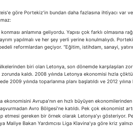
is'e göre Portekiz'in bundan daha fazlasına ihtiyacı var v
ılmaz:
ya konması anlamına geliyordu. Yapısı çok farklı olmasına r
ayrım yapılmalı ve her şey yerli yerine konulmalıydı. Porteki
edeli reformlardan geçiyor. “Eğitim, istihdam, sanayi, yatır
lkelerinden biri olan Letonya, son dönemde karşılaşılan zor
 zorunda kaldı. 2008 yılında Letonya ekonomisi hızla çöktü.
lkede 2009 yılında toparlanma planı başlatıldı ve 2012 yılına
 ekonomisini Avrupa'nın en hızlı büyüyen ekonomilerinden 
başvurmadan Avro Bölgesi'ne katıldı. Pek çok ekonomist art
p etmesi gereken bir örnek olarak Letonya'yı gösteriyor. Pe
ya Maliye Bakan Yardımcısı Liga Klavina'ya göre kriz yalnız