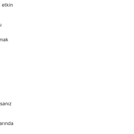
 etkin
u
pmak
rsanız
larında