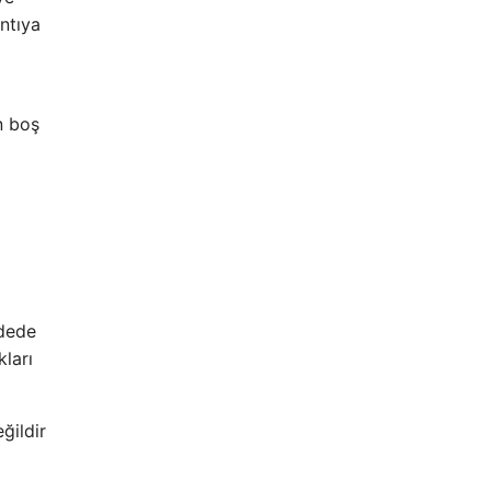
ntıya
n boş
adede
ları
ğildir