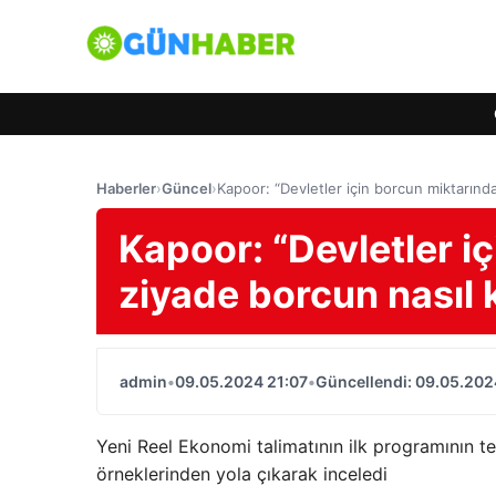
Haberler
›
Güncel
›
Kapoor: “Devletler için borcun miktarından
Kapoor: “Devletler i
ziyade borcun nasıl k
admin
•
09.05.2024 21:07
•
Güncellendi: 09.05.202
Yeni Reel Ekonomi talimatının ilk programının t
örneklerinden yola çıkarak inceledi