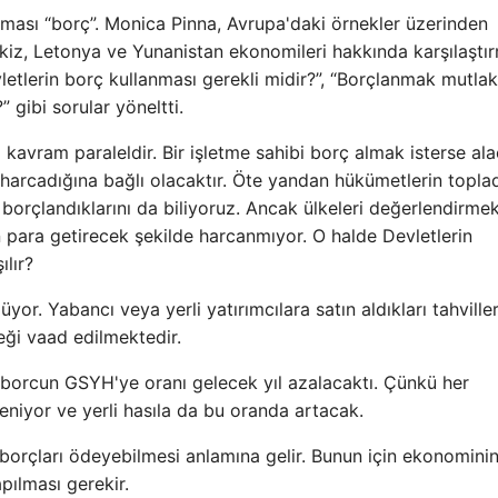
eması “borç”. Monica Pinna, Avrupa'daki örnekler üzerinden
ekiz, Letonya ve Yunanistan ekonomileri hakkında karşılaştır
etlerin borç kullanması gerekli midir?”, “Borçlanmak mutla
” gibi sorular yöneltti.
avram paraleldir. Bir işletme sahibi borç almak isterse ala
l harcadığına bağlı olacaktır. Öte yandan hükümetlerin toplad
a borçlandıklarını da biliyoruz. Ancak ülkeleri değerlendirme
 para getirecek şekilde harcanmıyor. O halde Devletlerin
ılır?
yor. Yabancı veya yerli yatırımcılara satın aldıkları tahville
ceği vaad edilmektedir.
ı, borcun GSYH'ye oranı gelecek yıl azalacaktı. Çünkü her
eniyor ve yerli hasıla da bu oranda artacak.
 borçları ödeyebilmesi anlamına gelir. Bunun için ekonomini
ılması gerekir.