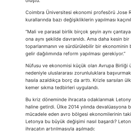
oluştu.
Coimbra Üniversitesi ekonomi profesörü Jose Re
kurallarında bazı değişikliklerin yapılması kaçın
“Mali ve parasal birlik birçok şeyin aynı çanta
ona aynı şekilde davranıldı. Ama daha kesin bir 
toparlanmanın ve sürdürülebilir bir ekonominin b
gelir dağılımında reform yapılması gerekiyor.”
Nüfusu ve ekonomisi küçük olan Avrupa Birliği ü
nedeniyle uluslararası zorunluluklara başvurmak
hasıla azaldıkça borç da arttı. Krizle sarsılan ü
kemer sıkma tedbirleri uygulandı.
Bu kriz döneminde ihracata odaklanmak Letonya
haline getirdi. Ülke 2014 yılında devalüasyona 
mücadele eden avro bölgesi ekonomilerinin taki
Letonya bu büyük değişimi nasıl başardı? Leton
ihracatın artırılmasıyla aşılmadı: