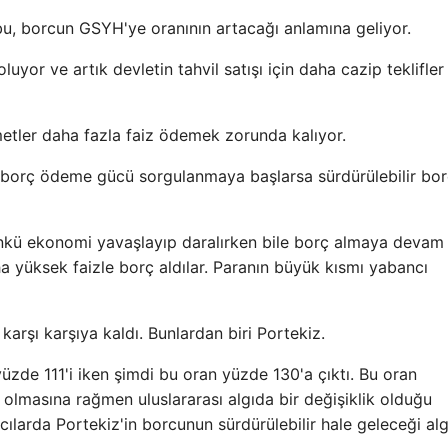
bu, borcun GSYH'ye oranının artacağı anlamına geliyor.
yor ve artık devletin tahvil satışı için daha cazip teklifler
tler daha fazla faiz ödemek zorunda kalıyor.
​ve borç ödeme gücü sorgulanmaya başlarsa sürdürülebilir bor
 çünkü ekonomi yavaşlayıp daralırken bile borç almaya devam e
 yüksek faizle borç aldılar. Paranın büyük kısmı yabancı
arşı karşıya kaldı. Bunlardan biri Portekiz.
üzde 111'i iken şimdi bu oran yüzde 130'a çıktı. Bu oran
) olmasına rağmen uluslararası algıda bir değişiklik olduğu
ılarda Portekiz'in borcunun sürdürülebilir hale geleceği alg