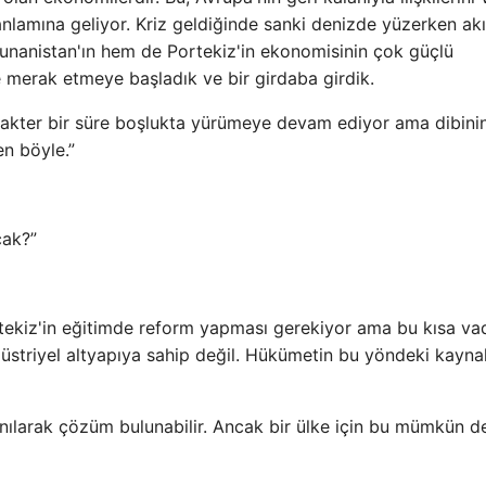
anlamına geliyor. Kriz geldiğinde sanki denizde yüzerken akı
Yunanistan'ın hem de Portekiz'in ekonomisinin çok güçlü
e merak etmeye başladık ve bir girdaba girdik.
arakter bir süre boşlukta yürümeye devam ediyor ama dibini
en böyle.”
cak?”
tekiz'in eğitimde reform yapması gerekiyor ama bu kısa v
üstriyel altyapıya sahip değil. Hükümetin bu yöndeki kaynak
nılarak çözüm bulunabilir. Ancak bir ülke için bu mümkün de