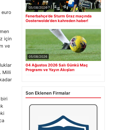
05/08/2026
e euro
Fenerbahçe’de Sturm Graz maçında
Oosterwolde’den kahreden haber!
ağmen
z için
ım ve
05/08/2026
luklar
04 Ağustos 2026 Salı Günkü Maç
Programı ve Yayın Akışları
 Milli
 kadar
Son Eklenen Firmalar
biri
ık
ki
ca