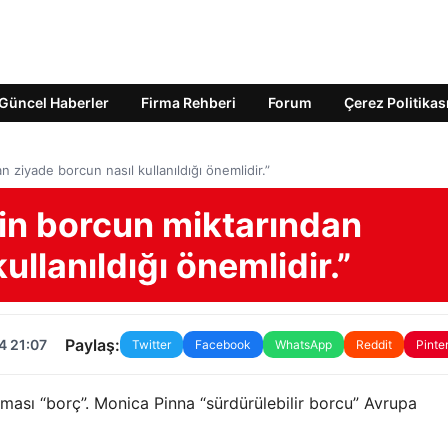
Güncel Haberler
Firma Rehberi
Forum
Çerez Politikas
 ziyade borcun nasıl kullanıldığı önemlidir.”
çin borcun miktarından
ullanıldığı önemlidir.”
Paylaş:
4 21:07
Twitter
Facebook
WhatsApp
Reddit
Pinte
eması “borç”. Monica Pinna “sürdürülebilir borcu” Avrupa