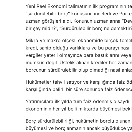
Yeni Reel Ekonomi talimatının ilk programının t
“sürdürülebilir borç” konusunu inceledi ve Port
uzman görüşleri aldı. Konunun uzmanlarına “Devl
bir şey midir?”, “Sürdürülebilir borç ne demektir?
Mikro ve makro ölçekli ekonomide birçok temel k
kredi, sahip olduğu varlıklara ve bu parayı nası
vergiler yeterli olmayınca para bastıklarını vey
mümkün değil. Üstelik alınan krediler her zaman
borcunun sürdürülebilir olup olmadığı nasıl anlaş
Hükümetler tahvil satıyor ve karşılığında faiz ödü
karşılığında belirli bir süre sonunda faiz ödene
Yatırımcılara ilk yılda tüm faiz ödenmiş olsayd
ekonominin her yıl belli miktarda büyümesi bekl
Borç sürdürülebilirliği, hükümetin borçlu olunan
büyümesi ve borçlanmanın ancak büyüdükçe yap