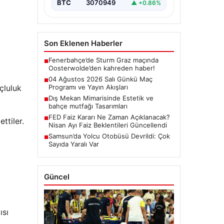
BTC
3070949
▲ +0.86%
Son Eklenen Haberler
Fenerbahçe’de Sturm Graz maçında
■
Oosterwolde’den kahreden haber!
04 Ağustos 2026 Salı Günkü Maç
■
çluluk
Programı ve Yayın Akışları
Dış Mekan Mimarisinde Estetik ve
■
bahçe mutfağı Tasarımları
FED Faiz Kararı Ne Zaman Açıklanacak?
■
ttiler.
Nisan Ayı Faiz Beklentileri Güncellendi
Samsun’da Yolcu Otobüsü Devrildi: Çok
■
Sayıda Yaralı Var
Güncel
ısı