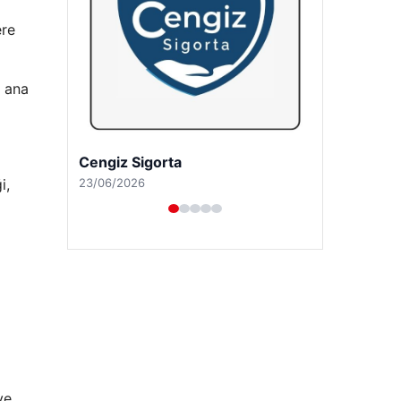
ere
, ana
Hastaş Beton
26/05/2026
i,
ve