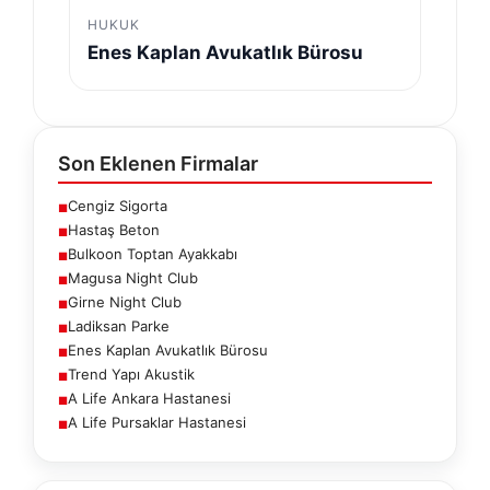
HUKUK
Enes Kaplan Avukatlık Bürosu
Son Eklenen Firmalar
Cengiz Sigorta
■
Hastaş Beton
■
Bulkoon Toptan Ayakkabı
■
Magusa Night Club
■
Girne Night Club
■
Ladiksan Parke
■
Enes Kaplan Avukatlık Bürosu
■
Trend Yapı Akustik
■
A Life Ankara Hastanesi
■
A Life Pursaklar Hastanesi
■