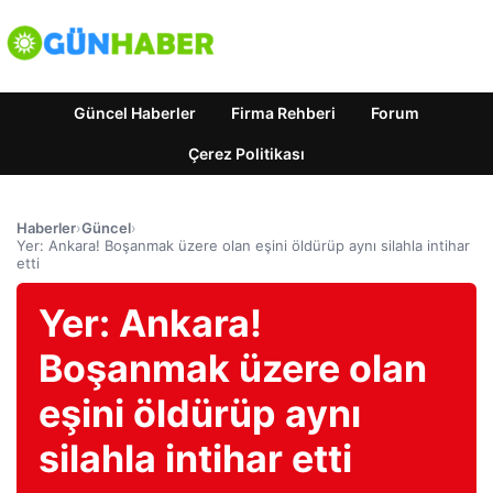
Güncel Haberler
Firma Rehberi
Forum
Çerez Politikası
Haberler
›
Güncel
›
Yer: Ankara! Boşanmak üzere olan eşini öldürüp aynı silahla intihar
etti
Yer: Ankara!
Boşanmak üzere olan
eşini öldürüp aynı
silahla intihar etti