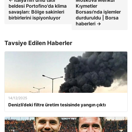
beldesi Portofino'da klima
Kıymetler
savaşları: Bölge sakinleri
Borsası'nda işlemler
birbirlerini ispiyonluyor
durduruldu | Borsa
haberleri →
Tavsiye Edilen Haberler
14/12/2025
Denizli’deki filtre üretim tesisinde yangın çıktı