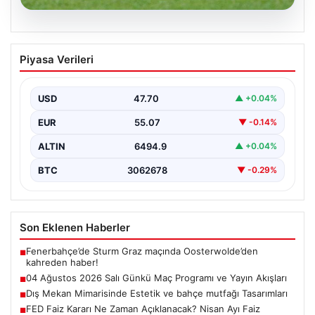
05.08.2026
04 Ağustos 2026 Salı Günkü Maç
Piyasa Verileri
Programı ve Yayın Akışları
04 Ağustos 2026 Salı günü, futbol tutkunları için
oldukça hareketli ve heyecan verici bir…
USD
47.70
▲ +0.04%
EUR
55.07
▼ -0.14%
ALTIN
6494.9
▲ +0.04%
BTC
3062678
▼ -0.29%
Son Eklenen Haberler
Fenerbahçe’de Sturm Graz maçında Oosterwolde’den
■
kahreden haber!
04 Ağustos 2026 Salı Günkü Maç Programı ve Yayın Akışları
■
Dış Mekan Mimarisinde Estetik ve bahçe mutfağı Tasarımları
■
FED Faiz Kararı Ne Zaman Açıklanacak? Nisan Ayı Faiz
■