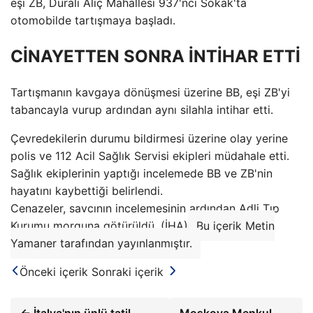
eşi ZB, Durali Alıç Mahallesi 937'nci Sokak'ta
otomobilde tartışmaya başladı.
CİNAYETTEN SONRA İNTİHAR ETTİ
Tartışmanın kavgaya dönüşmesi üzerine BB, eşi ZB'yi
tabancayla vurup ardından aynı silahla intihar etti.
Çevredekilerin durumu bildirmesi üzerine olay yerine
polis ve 112 Acil Sağlık Servisi ekipleri müdahale etti.
Sağlık ekiplerinin yaptığı incelemede BB ve ZB'nin
hayatını kaybettiği belirlendi.
Cenazeler, savcının incelemesinin ardından Adli Tıp
Kurumu morguna götürüldü. (İHA)
Bu içerik Metin
Yamaner tarafından yayınlanmıştır.
Önceki içerik
Sonraki içerik
← İtalya'nın ünlü tatil
Moskova Menkul