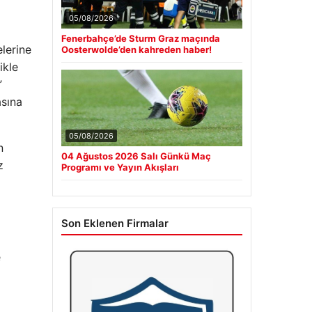
05/08/2026
Fenerbahçe’de Sturm Graz maçında
elerine
Oosterwolde’den kahreden haber!
ikle
”
asına
05/08/2026
n
04 Ağustos 2026 Salı Günkü Maç
z
Programı ve Yayın Akışları
Son Eklenen Firmalar