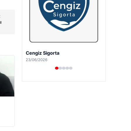
:
ı
Hastaş Beton
26/05/2026