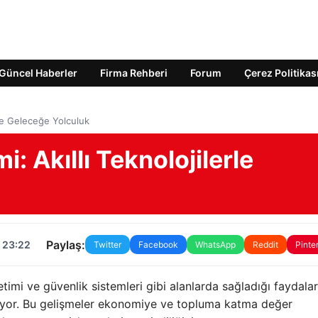
Güncel Haberler
Firma Rehberi
Forum
Çerez Politikas
rle Geleceğe Yolculuk
i: Akıllı Teknolojilerle
Paylaş:
 23:22
Twitter
Facebook
WhatsApp
Reddit
Pinte
önetimi ve güvenlik sistemleri gibi alanlarda sağladığı faydalar
nuyor. Bu gelişmeler ekonomiye ve topluma katma değer