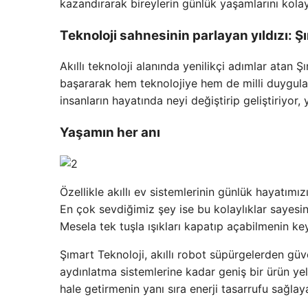
kazandırarak bireylerin günlük yaşamlarını kolayla
Teknoloji sahnesinin parlayan yıldızı: Ş
Akıllı teknoloji alanında yenilikçi adımlar atan Ş
başararak hem teknolojiye hem de milli duygular
insanların hayatında neyi değiştirip geliştiriyo
Yaşamın her anı
Özellikle akıllı ev sistemlerinin günlük hayatımızı
En çok sevdiğimiz şey ise bu kolaylıklar sayes
Mesela tek tuşla ışıkları kapatıp açabilmenin k
Şımart Teknoloji, akıllı robot süpürgelerden güve
aydınlatma sistemlerine kadar geniş bir ürün ye
hale getirmenin yanı sıra enerji tasarrufu sağla