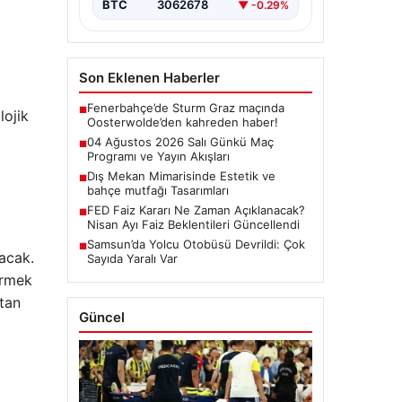
BTC
3062678
▼ -0.29%
Son Eklenen Haberler
Fenerbahçe’de Sturm Graz maçında
■
lojik
Oosterwolde’den kahreden haber!
04 Ağustos 2026 Salı Günkü Maç
■
Programı ve Yayın Akışları
Dış Mekan Mimarisinde Estetik ve
■
bahçe mutfağı Tasarımları
FED Faiz Kararı Ne Zaman Açıklanacak?
■
Nisan Ayı Faiz Beklentileri Güncellendi
Samsun’da Yolcu Otobüsü Devrildi: Çok
■
acak.
Sayıda Yaralı Var
irmek
ktan
Güncel