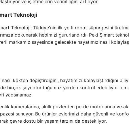
ştırıyor ve işletmelerin verimliliğini artırıyor.
ımart Teknoloji
ımart Teknoloji, Türkiye'nin ilk yerli robot süpürgesini üretm
ımıza dokunarak hepimizi gururlandırdı. Peki Şımart teknolo
r, yerli markamız sayesinde gelecekte hayatımız nasıl kolayla
 nasıl kökten değiştirdiğini, hayatımızı kolaylaştırdığını bili
inde birçok şeyi oturduğumuz yerden kontrol edebiliyor olm
eyfi yadsınamaz.
nlik kameralarına, akıllı prizlerden perde motorlarına ve akıl
lpazesi sunuyor. Bu ürünler evlerimizi daha güvenli ve konfo
yarak çevre dostu bir yaşam tarzını da destekliyor.