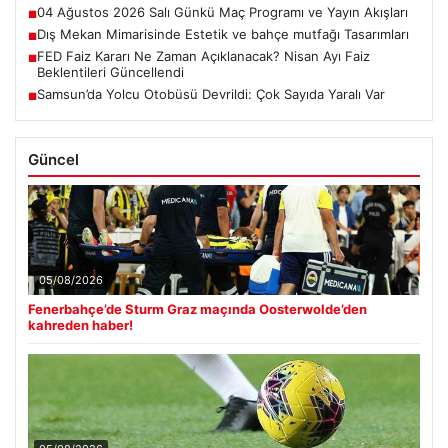
04 Ağustos 2026 Salı Günkü Maç Programı ve Yayın Akışları
■
Dış Mekan Mimarisinde Estetik ve bahçe mutfağı Tasarımları
■
FED Faiz Kararı Ne Zaman Açıklanacak? Nisan Ayı Faiz
■
Beklentileri Güncellendi
Samsun’da Yolcu Otobüsü Devrildi: Çok Sayıda Yaralı Var
■
Güncel
05/08/2026
Fenerbahçe’de Sturm Graz maçında Oosterwolde’den
kahreden haber!