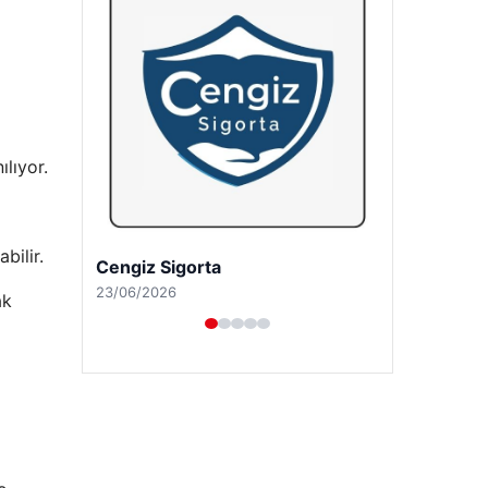
ılıyor.
bilir.
Hastaş Beton
26/05/2026
ak