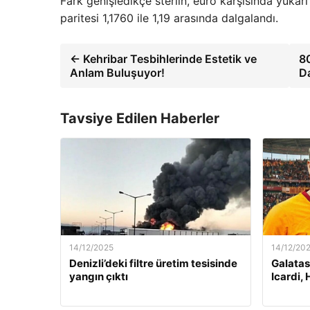
Fark genişledikçe sterlin, euro karşısında yukarı
paritesi 1,1760 ile 1,19 arasında dalgalandı.
← Kehribar Tesbihlerinde Estetik ve
80
Anlam Buluşuyor!
D
Tavsiye Edilen Haberler
14/12/2025
14/12/20
Denizli’deki filtre üretim tesisinde
Galatas
yangın çıktı
Icardi, 