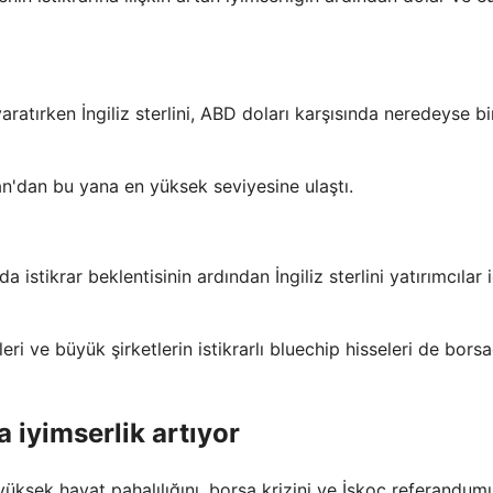
ratırken İngiliz sterlini, ABD doları karşısında neredeyse bi
an'dan bu yana en yüksek seviyesine ulaştı.
a istikrar beklentisinin ardından İngiliz sterlini yatırımcılar 
lleri ve büyük şirketlerin istikrarlı bluechip hisseleri de bors
a iyimserlik artıyor
u yüksek hayat pahalılığını, borsa krizini ve İskoç referandu