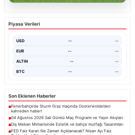
05.08.2026
04 Ağustos 2026 Salı Günkü Maç
Piyasa Verileri
Programı ve Yayın Akışları
04 Ağustos 2026 Salı günü, futbol tutkunları için
oldukça hareketli ve heyecan verici bir…
USD
--
--
EUR
--
--
ALTIN
--
--
BTC
--
--
Son Eklenen Haberler
Fenerbahçe’de Sturm Graz maçında Oosterwolde’den
■
kahreden haber!
04 Ağustos 2026 Salı Günkü Maç Programı ve Yayın Akışları
■
Dış Mekan Mimarisinde Estetik ve bahçe mutfağı Tasarımları
■
FED Faiz Kararı Ne Zaman Açıklanacak? Nisan Ayı Faiz
■