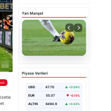
Yan Manşet
05.08.2026
04 Ağustos 2026 Salı
Piyasa Verileri
Günkü Maç Programı ve
Yayın Akışları
rest
USD
47.70
▲ +0.04%
04 Ağustos 2026 Salı günü, futbol
tutkunları için oldukça hareketli ve
EUR
55.07
▼ -0.14%
heyecan verici bir…
özetle
met
ALTIN
6494.9
▲ +0.04%