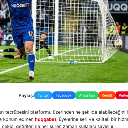
Paylaş:
Twitter
Facebook
WhatsApp
Reddit
Pinte
yun tecrübesini platformu üzerinden ne şekilde alabileceğini 
nda konum edinen
huqqabet
, üyelerine seri ve kaliteli bir hiz
çekici getirileri ile her süren zaman kullanıcı sayısını