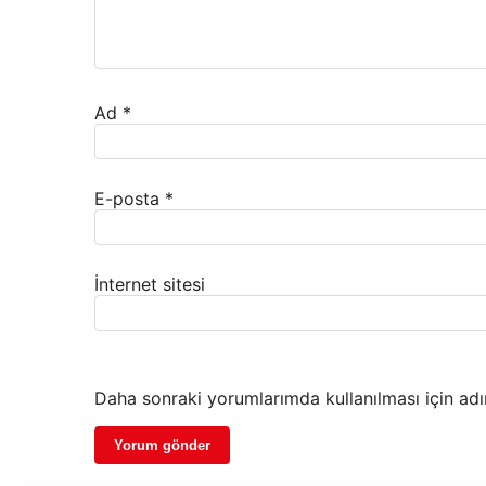
Ad
*
E-posta
*
İnternet sitesi
Daha sonraki yorumlarımda kullanılması için adı