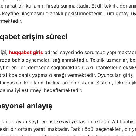
e rahat bir kullanım fırsatı sunmaktadır. Etkili teknik donan
keyfine ulaşmasını olanaklı pekiştirmektedir. Tüm detay, üy
rmektedir.
qqabet erişim süreci
iği,
huqqabet giriş
adresi sayesinde sorunsuz yapılmaktadır
z tarzda bahis oynamaları sağlanmaktadır. Teknik uzmanlar, b
fini en ileri derecede sağlamaktadır. Akıllı tabletlerle eksik
ratikçe bahis yapma olanağı vermektedir. Oyuncular, giriş
dünyasının kapılarını hızlıca aralamaktadır. Sistem, teknoloji
 daima iyileştirmeyi hedeflemektedir.
esyonel anlayış
iğinde oyun keyfi en üst seviyeye taşınmaktadır. Adil bahis
esin bir ortam yaratılmaktadır. Farklı ödül seçenekleri, bir 