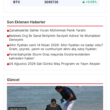
BTC
3095726
▲ +0.09%
Son Eklenen Haberler
Çanakkale’de Sahile Vuran Mühimmat Panik Yarattı
■
Kelebek.Org İle Sanal İletişimin Seviyeli Adresi Ve Muhabbet
■
Deneyimi
Altın fiyatları canlı 14 Nisan 2026: Altın fiyatları ne kadar oldu?
■
Gram, çeyrek, yarım ve cumhuriyet altını alış satış fiyatları
Fenerbahçe’de Sturm Graz maçında Oosterwolde’den
■
kahreden haber!
04 Ağustos 2026 Salı Günkü Maç Programı ve Yayın Akışları
■
Güncel
08/08/2026