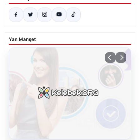
Yan Manşet