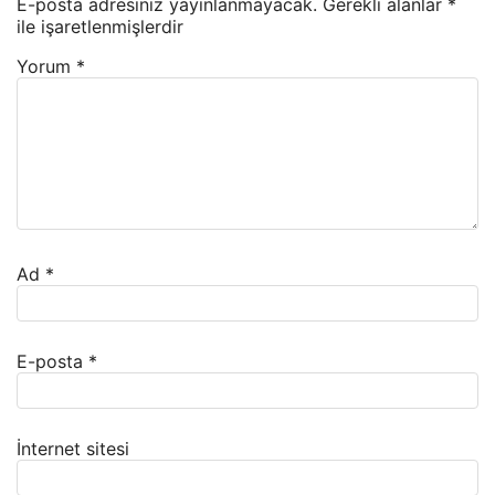
E-posta adresiniz yayınlanmayacak.
Gerekli alanlar
*
ile işaretlenmişlerdir
Yorum
*
Ad
*
E-posta
*
İnternet sitesi