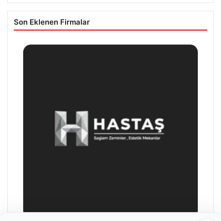
Son Eklenen Firmalar