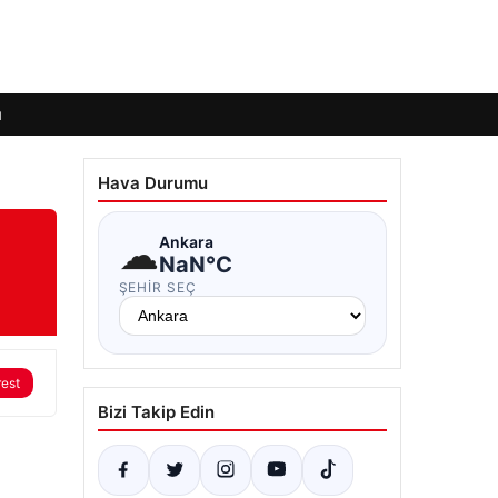
ı
Hava Durumu
☁
Ankara
NaN°C
ŞEHIR SEÇ
rest
Bizi Takip Edin