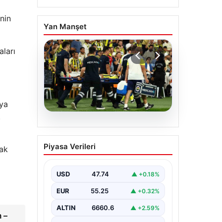
nin
Yan Manşet
ları
fya
.
05.08.2026
Fenerbahçe’de Sturm
Piyasa Verileri
dak
Graz maçında
Oosterwolde’den
kahreden haber!
USD
47.74
▲ +0.18%
EUR
55.25
▲ +0.32%
ALTIN
6660.6
▲ +2.59%
 –