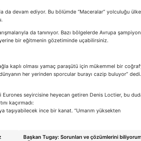
a da devam ediyor. Bu bölümde “Maceralar” yolculuğu ülke
.
ışmalarıyla da tanınıyor. Bazı bölgelerde Avrupa şampiyona
erine bir eğitmenin gözetiminde uçabilirsiniz.
ağla kaplı olması yamaç paraşütü için mükemmel bir coğra
ünyanın her yerinden sporcular burayı cazip buluyor” dedi
i Eurones seyircisine heyecan getiren Denis Loctier, bu du
ını kaçırmadı:
ya taşıyabilecek ince bir kanat. “Umarım yüksekten
z
Başkan Tugay: Sorunları ve çözümlerini biliyorum