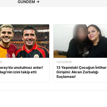
GÜNDEM →
25
13/12/2025
aray’da unutulmaz anlar!
13 Yaşındaki Çocuğun İntihar
Hagi’nin izini takip etti
Girişimi: Akran Zorbalığı
Suçlaması!