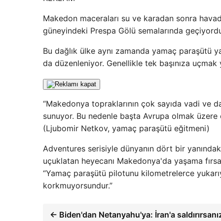
Makedon maceraları su ve karadan sonra havad
güneyindeki Prespa Gölü semalarında geçiyordu
Bu dağlık ülke aynı zamanda yamaç paraşütü yar
da düzenleniyor. Genellikle tek başınıza uçmak y
“Makedonya topraklarının çok sayıda vadi ve d
sunuyor. Bu nedenle başta Avrupa olmak üzere d
(Ljubomir Netkov, yamaç paraşütü eğitmeni)
Adventures serisiyle dünyanın dört bir yanındak
uçuklatan heyecanı Makedonya'da yaşama fırsat
“Yamaç paraşütü pilotunu kilometrelerce yukarı
korkmuyorsundur.”
← Biden'dan Netanyahu'ya: İran'a saldırırsanı