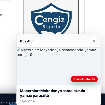
n.
×
Göz Atın
Cengiz Sigorta
23/06/2026
Güncel Haberler
Maceralar: Makedonya semalarında
yamaç paraşütü
14/04/2024
ıyoruz.
Çerez Politikamız
Reddet
Kabul Et