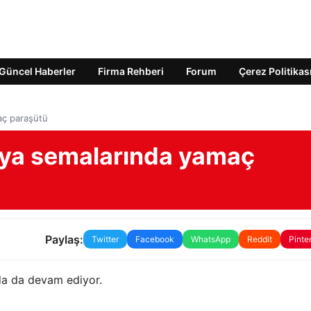
Güncel Haberler
Firma Rehberi
Forum
Çerez Politikas
aç paraşütü
ya semalarında yamaç
Paylaş:
Twitter
Facebook
WhatsApp
Reddit
Pinte
a da devam ediyor.