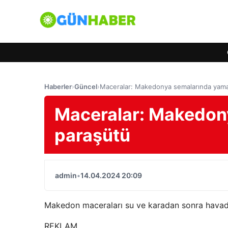
Haberler
›
Güncel
›
Maceralar: Makedonya semalarında yam
Maceralar: Makedon
paraşütü
admin
•
14.04.2024 20:09
Makedon maceraları su ve karadan sonra havad
REKLAM