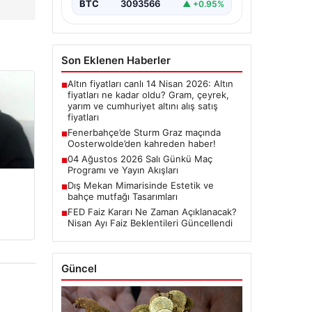
BTC
3093566
▲ +0.95%
Son Eklenen Haberler
Altın fiyatları canlı 14 Nisan 2026: Altın
■
fiyatları ne kadar oldu? Gram, çeyrek,
yarım ve cumhuriyet altını alış satış
fiyatları
Fenerbahçe’de Sturm Graz maçında
■
Oosterwolde’den kahreden haber!
04 Ağustos 2026 Salı Günkü Maç
■
Programı ve Yayın Akışları
Dış Mekan Mimarisinde Estetik ve
■
bahçe mutfağı Tasarımları
FED Faiz Kararı Ne Zaman Açıklanacak?
■
Nisan Ayı Faiz Beklentileri Güncellendi
Güncel