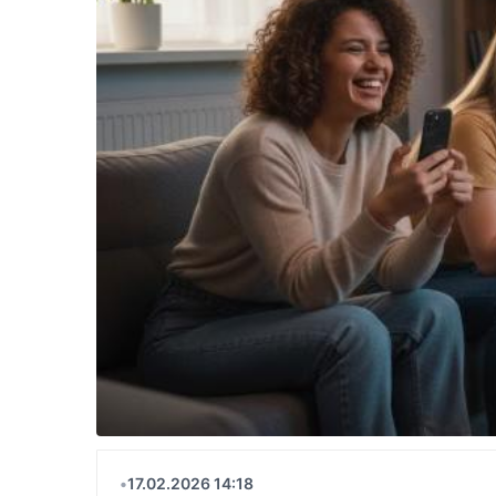
•
17.02.2026 14:18