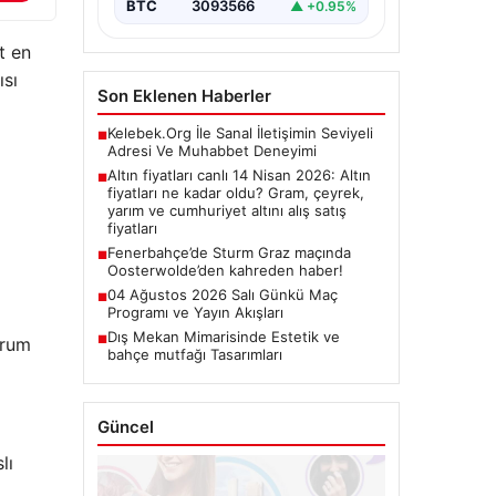
BTC
3093566
▲ +0.95%
t en
ısı
Son Eklenen Haberler
Kelebek.Org İle Sanal İletişimin Seviyeli
■
Adresi Ve Muhabbet Deneyimi
Altın fiyatları canlı 14 Nisan 2026: Altın
■
fiyatları ne kadar oldu? Gram, çeyrek,
yarım ve cumhuriyet altını alış satış
fiyatları
Fenerbahçe’de Sturm Graz maçında
■
Oosterwolde’den kahreden haber!
04 Ağustos 2026 Salı Günkü Maç
■
Programı ve Yayın Akışları
Dış Mekan Mimarisinde Estetik ve
■
urum
bahçe mutfağı Tasarımları
Güncel
lı