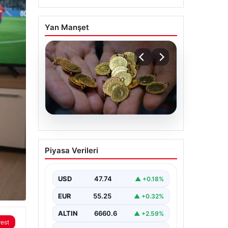
Yan Manşet
07.08.2026
Altın fiyatları canlı 14
Piyasa Verileri
Nisan 2026: Altın
fiyatları ne kadar oldu?
Gram, çeyrek, yarım ve
USD
47.74
▲ +0.18%
cumhuriyet altını alış
EUR
55.25
▲ +0.32%
satış fiyatları
ALTIN
6660.6
▲ +2.59%
rest