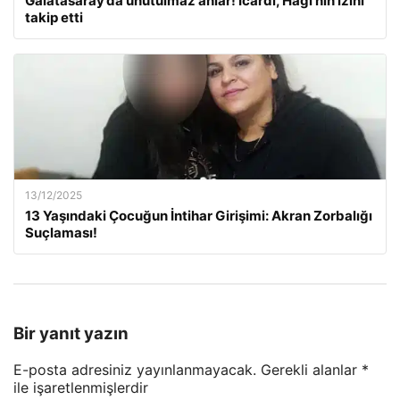
Galatasaray’da unutulmaz anlar! Icardi, Hagi’nin izini
takip etti
13/12/2025
13 Yaşındaki Çocuğun İntihar Girişimi: Akran Zorbalığı
Suçlaması!
Bir yanıt yazın
E-posta adresiniz yayınlanmayacak.
Gerekli alanlar
*
ile işaretlenmişlerdir