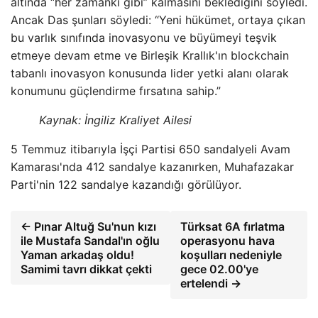
altında “her zamanki gibi” kalmasını beklediğini söyledi.
Ancak Das şunları söyledi: “Yeni hükümet, ortaya çıkan
bu varlık sınıfında inovasyonu ve büyümeyi teşvik
etmeye devam etme ve Birleşik Krallık'ın blockchain
tabanlı inovasyon konusunda lider yetki alanı olarak
konumunu güçlendirme fırsatına sahip.”
Kaynak: İngiliz Kraliyet Ailesi
5 Temmuz itibarıyla İşçi Partisi 650 sandalyeli Avam
Kamarası'nda 412 sandalye kazanırken, Muhafazakar
Parti'nin 122 sandalye kazandığı görülüyor.
← Pınar Altuğ Su'nun kızı
Türksat 6A fırlatma
ile Mustafa Sandal'ın oğlu
operasyonu hava
Yaman arkadaş oldu!
koşulları nedeniyle
Samimi tavrı dikkat çekti
gece 02.00'ye
ertelendi →