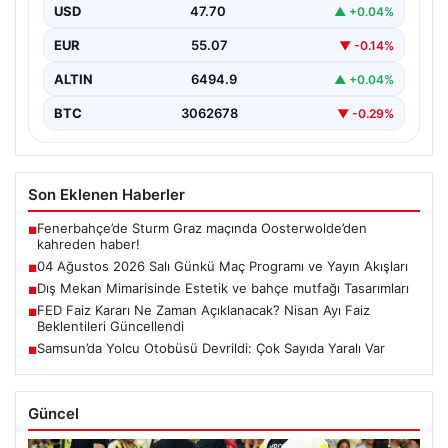
oldukça hareketli ve heyecan verici bir…
USD
47.70
▲ +0.04%
EUR
55.07
▼ -0.14%
ALTIN
6494.9
▲ +0.04%
BTC
3062678
▼ -0.29%
Son Eklenen Haberler
Fenerbahçe’de Sturm Graz maçında Oosterwolde’den
■
kahreden haber!
04 Ağustos 2026 Salı Günkü Maç Programı ve Yayın Akışları
■
Dış Mekan Mimarisinde Estetik ve bahçe mutfağı Tasarımları
■
FED Faiz Kararı Ne Zaman Açıklanacak? Nisan Ayı Faiz
■
Beklentileri Güncellendi
Samsun’da Yolcu Otobüsü Devrildi: Çok Sayıda Yaralı Var
■
Güncel