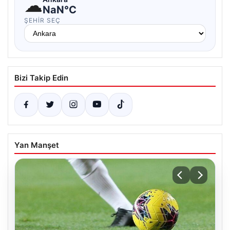
☁
NaN°C
ŞEHIR SEÇ
Bizi Takip Edin
Yan Manşet