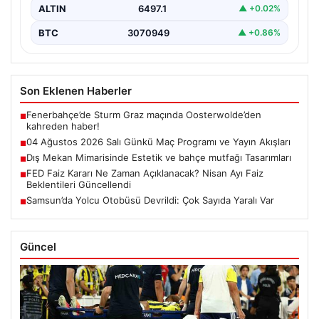
ALTIN
6497.1
▲ +0.02%
BTC
3070949
▲ +0.86%
Son Eklenen Haberler
Fenerbahçe’de Sturm Graz maçında Oosterwolde’den
■
kahreden haber!
04 Ağustos 2026 Salı Günkü Maç Programı ve Yayın Akışları
■
Dış Mekan Mimarisinde Estetik ve bahçe mutfağı Tasarımları
■
FED Faiz Kararı Ne Zaman Açıklanacak? Nisan Ayı Faiz
■
Beklentileri Güncellendi
Samsun’da Yolcu Otobüsü Devrildi: Çok Sayıda Yaralı Var
■
Güncel