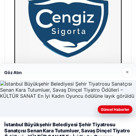
×
Göz Atın
Hastaş Beton
26/05/2026
Güncel Haberler
İstanbul Büyükşehir Belediyesi Şehir Tiyatrosu
Web sitemizi nasıl kullandığınızı daha iyi anlayabilmek,
Sanatçısı Senan Kara Tutumluer, Savaş Dinçel Tiyatro
deneyiminizi kişiselleştirmek ve geliştirmek amacıyla çerezler