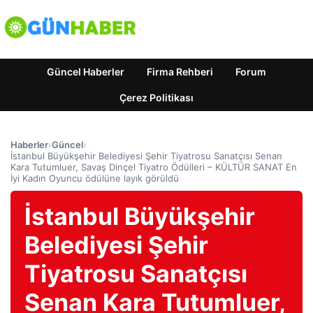
Güncel Haberler
Firma Rehberi
Forum
Çerez Politikası
Haberler
›
Güncel
›
İstanbul Büyükşehir Belediyesi Şehir Tiyatrosu Sanatçısı Senan
Kara Tutumluer, Savaş Dinçel Tiyatro Ödülleri – KÜLTÜR SANAT En
İyi Kadın Oyuncu ödülüne layık görüldü
İstanbul Büyükşehir
Belediyesi Şehir
Tiyatrosu Sanatçısı
Senan Kara Tutumluer,