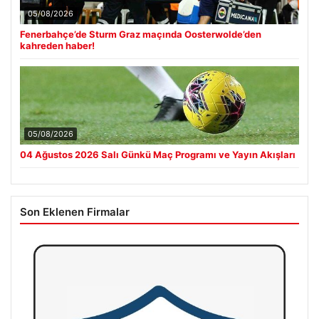
05/08/2026
Fenerbahçe’de Sturm Graz maçında Oosterwolde’den
kahreden haber!
05/08/2026
04 Ağustos 2026 Salı Günkü Maç Programı ve Yayın Akışları
Son Eklenen Firmalar