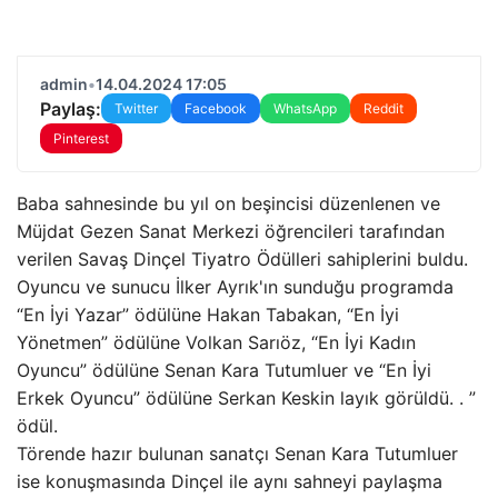
admin
•
14.04.2024 17:05
Paylaş:
Twitter
Facebook
WhatsApp
Reddit
Pinterest
Baba sahnesinde bu yıl on beşincisi düzenlenen ve
Müjdat Gezen Sanat Merkezi öğrencileri tarafından
verilen Savaş Dinçel Tiyatro Ödülleri sahiplerini buldu.
Oyuncu ve sunucu İlker Ayrık'ın sunduğu programda
“En İyi Yazar” ödülüne Hakan Tabakan, “En İyi
Yönetmen” ödülüne Volkan Sarıöz, “En İyi Kadın
Oyuncu” ödülüne Senan Kara Tutumluer ve “En İyi
Erkek Oyuncu” ödülüne Serkan Keskin layık görüldü. . ”
ödül.
Törende hazır bulunan sanatçı Senan Kara Tutumluer
ise konuşmasında Dinçel ile aynı sahneyi paylaşma