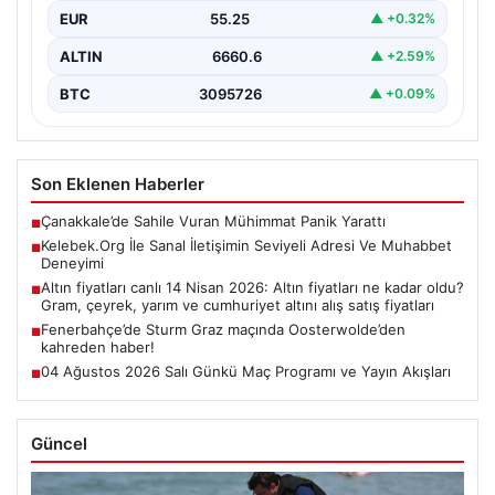
EUR
55.25
▲ +0.32%
ALTIN
6660.6
▲ +2.59%
BTC
3095726
▲ +0.09%
Son Eklenen Haberler
Çanakkale’de Sahile Vuran Mühimmat Panik Yarattı
■
Kelebek.Org İle Sanal İletişimin Seviyeli Adresi Ve Muhabbet
■
Deneyimi
Altın fiyatları canlı 14 Nisan 2026: Altın fiyatları ne kadar oldu?
■
Gram, çeyrek, yarım ve cumhuriyet altını alış satış fiyatları
Fenerbahçe’de Sturm Graz maçında Oosterwolde’den
■
kahreden haber!
04 Ağustos 2026 Salı Günkü Maç Programı ve Yayın Akışları
■
Güncel