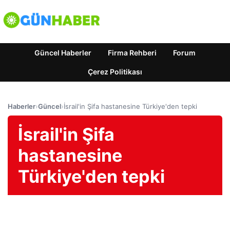
Güncel Haberler
Firma Rehberi
Forum
Çerez Politikası
Haberler
›
Güncel
›
İsrail'in Şifa hastanesine Türkiye'den tepki
İsrail'in Şifa
hastanesine
Türkiye'den tepki