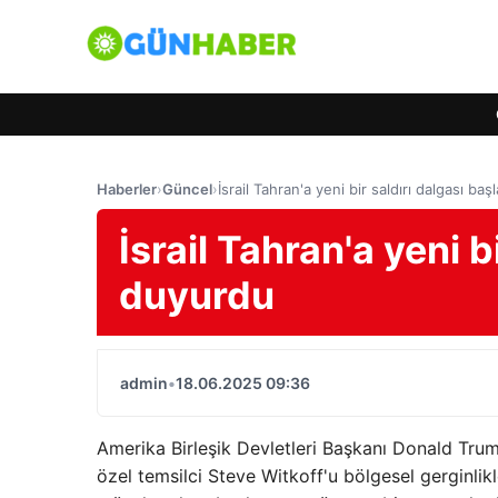
Haberler
›
Güncel
›
İsrail Tahran'a yeni bir saldırı dalgası baş
İsrail Tahran'a yeni b
duyurdu
admin
•
18.06.2025 09:36
Amerika Birleşik Devletleri Başkanı Donald Tru
özel temsilci Steve Witkoff'u bölgesel gerginlikle