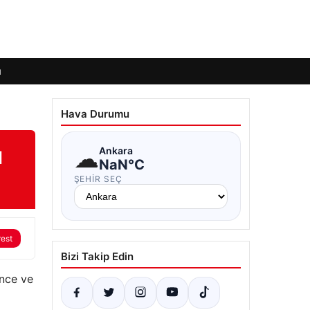
ı
Hava Durumu
ı
☁
Ankara
NaN°C
ŞEHIR SEÇ
rest
Bizi Takip Edin
ance ve