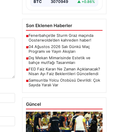
BTC
3070949
▲ +0.86%
Son Eklenen Haberler
Fenerbahçe’de Sturm Graz maçında
■
Oosterwolde’den kahreden haber!
04 Ağustos 2026 Salı Günkü Maç
■
Programı ve Yayın Akışları
Dış Mekan Mimarisinde Estetik ve
■
bahçe mutfağı Tasarımları
FED Faiz Kararı Ne Zaman Açıklanacak?
■
Nisan Ayı Faiz Beklentileri Güncellendi
Samsun’da Yolcu Otobüsü Devrildi: Çok
■
Sayıda Yaralı Var
Güncel