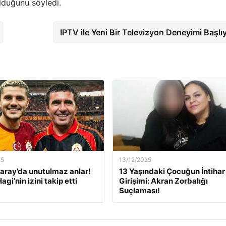
lduğunu söyledi.
IPTV ile Yeni Bir Televizyon Deneyimi Başlı
25
13/12/2025
aray’da unutulmaz anlar!
13 Yaşındaki Çocuğun İntihar
Hagi’nin izini takip etti
Girişimi: Akran Zorbalığı
Suçlaması!