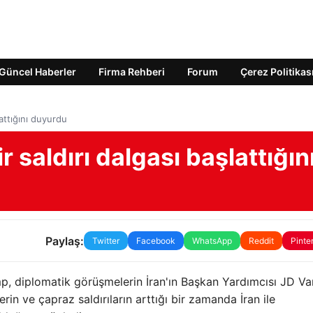
Güncel Haberler
Firma Rehberi
Forum
Çerez Politikas
lattığını duyurdu
ir saldırı dalgası başlattığın
Paylaş:
Twitter
Facebook
WhatsApp
Reddit
Pinte
mp, diplomatik görüşmelerin İran'ın Başkan Yardımcısı JD V
rin ve çapraz saldırıların arttığı bir zamanda İran ile