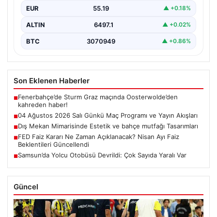
EUR
55.19
▲ +0.18%
ALTIN
6497.1
▲ +0.02%
BTC
3070949
▲ +0.86%
Son Eklenen Haberler
Fenerbahçe’de Sturm Graz maçında Oosterwolde’den
■
kahreden haber!
04 Ağustos 2026 Salı Günkü Maç Programı ve Yayın Akışları
■
Dış Mekan Mimarisinde Estetik ve bahçe mutfağı Tasarımları
■
FED Faiz Kararı Ne Zaman Açıklanacak? Nisan Ayı Faiz
■
Beklentileri Güncellendi
Samsun’da Yolcu Otobüsü Devrildi: Çok Sayıda Yaralı Var
■
Güncel