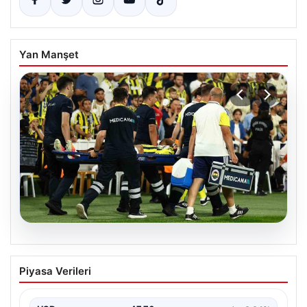
Yan Manşet
05.08.2026
Fenerbahçe’de Sturm Graz maçında
Piyasa Verileri
Oosterwolde’den kahreden haber!