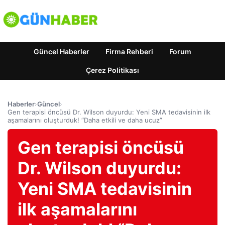
Güncel Haberler
Firma Rehberi
Forum
Çerez Politikası
Haberler
›
Güncel
›
Gen terapisi öncüsü Dr. Wilson duyurdu: Yeni SMA tedavisinin ilk
aşamalarını oluşturduk! “Daha etkili ve daha ucuz”
Gen terapisi öncüsü
Dr. Wilson duyurdu:
Yeni SMA tedavisinin
ilk aşamalarını