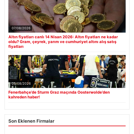
07/08/2026
Altın fiyatları canlı 14 Nisan 2026: Altın fiyatları ne kadar
oldu? Gram, çeyrek, yarım ve cumhuriyet altını alış satış
fiyatları
05/08/2026
Fenerbahçe’de Sturm Graz maçında Oosterwolde’den
kahreden haber!
Son Eklenen Firmalar