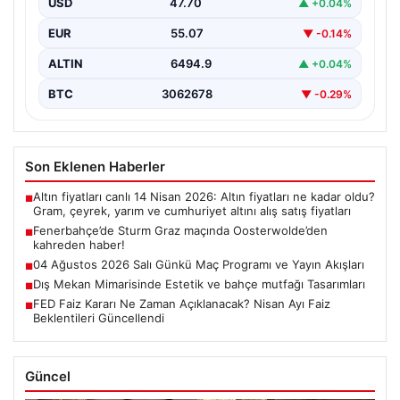
USD
47.70
▲ +0.04%
EUR
55.07
▼ -0.14%
ALTIN
6494.9
▲ +0.04%
BTC
3062678
▼ -0.29%
Son Eklenen Haberler
Altın fiyatları canlı 14 Nisan 2026: Altın fiyatları ne kadar oldu?
■
Gram, çeyrek, yarım ve cumhuriyet altını alış satış fiyatları
Fenerbahçe’de Sturm Graz maçında Oosterwolde’den
■
kahreden haber!
04 Ağustos 2026 Salı Günkü Maç Programı ve Yayın Akışları
■
Dış Mekan Mimarisinde Estetik ve bahçe mutfağı Tasarımları
■
FED Faiz Kararı Ne Zaman Açıklanacak? Nisan Ayı Faiz
■
Beklentileri Güncellendi
Güncel