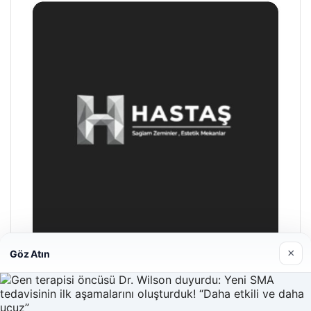
×
Göz Atın
Hastaş Beton
26/05/2026