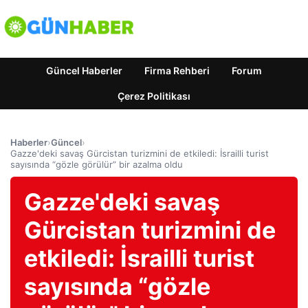
Güncel Haberler
Firma Rehberi
Forum
Çerez Politikası
Haberler
›
Güncel
›
Gazze'deki savaş Gürcistan turizmini de etkiledi: İsrailli turist
sayısında “gözle görülür” bir azalma oldu
Gazze'deki savaş
Gürcistan turizmini de
etkiledi: İsrailli turist
sayısında “gözle