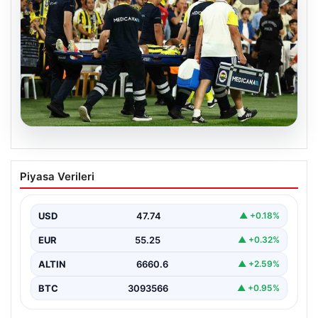
05.08.2026
Fenerbahçe’de Sturm Graz maçında
Piyasa Verileri
Oosterwolde’den kahreden haber!
USD
47.74
▲ +0.18%
EUR
55.25
▲ +0.32%
ALTIN
6660.6
▲ +2.59%
BTC
3093566
▲ +0.95%