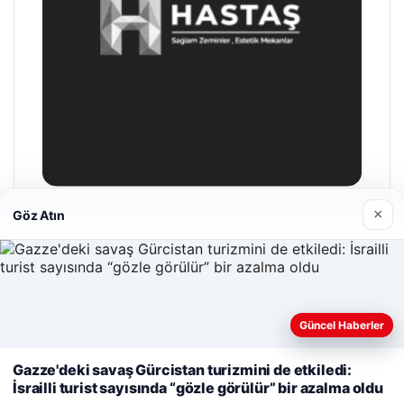
×
Göz Atın
Hastaş Beton
26/05/2026
Güncel Haberler
Web sitemizi nasıl kullandığınızı daha iyi anlayabilmek,
deneyiminizi kişiselleştirmek ve geliştirmek amacıyla çerezler
Gazze'deki savaş Gürcistan turizmini de etkiledi:
kullanıyoruz.
Çerez Politikamız
İsrailli turist sayısında “gözle görülür” bir azalma oldu
© 2026 Gün Haber – Güncel Haberler
Reddet
Kabul Et