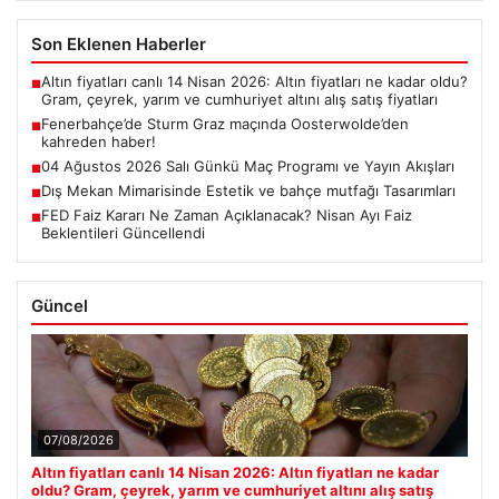
Son Eklenen Haberler
Altın fiyatları canlı 14 Nisan 2026: Altın fiyatları ne kadar oldu?
■
Gram, çeyrek, yarım ve cumhuriyet altını alış satış fiyatları
Fenerbahçe’de Sturm Graz maçında Oosterwolde’den
■
kahreden haber!
04 Ağustos 2026 Salı Günkü Maç Programı ve Yayın Akışları
■
Dış Mekan Mimarisinde Estetik ve bahçe mutfağı Tasarımları
■
FED Faiz Kararı Ne Zaman Açıklanacak? Nisan Ayı Faiz
■
Beklentileri Güncellendi
Güncel
07/08/2026
Altın fiyatları canlı 14 Nisan 2026: Altın fiyatları ne kadar
oldu? Gram, çeyrek, yarım ve cumhuriyet altını alış satış