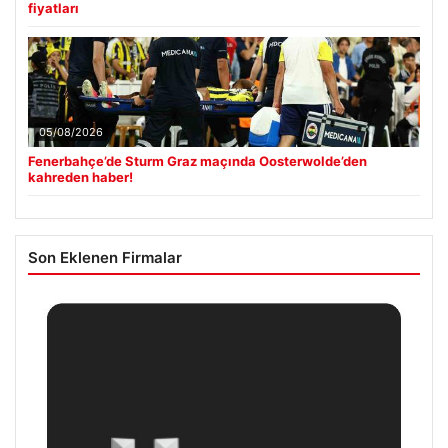
fiyatları
05/08/2026
Fenerbahçe’de Sturm Graz maçında Oosterwolde’den
kahreden haber!
Son Eklenen Firmalar