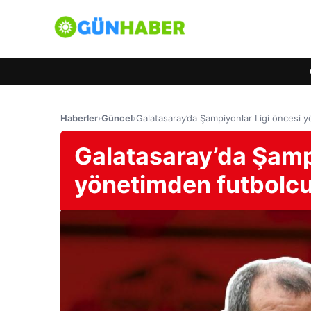
Haberler
›
Güncel
›
Galatasaray’da Şampiyonlar Ligi öncesi y
Galatasaray’da Şamp
yönetimden futbolcul