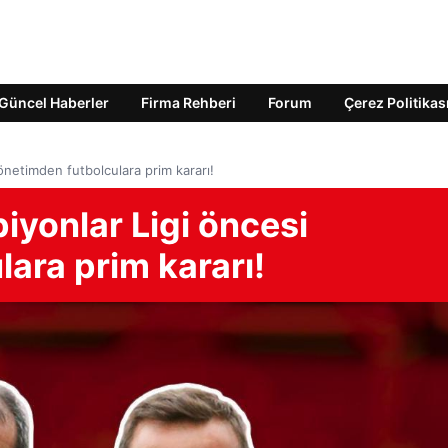
Güncel Haberler
Firma Rehberi
Forum
Çerez Politikas
önetimden futbolculara prim kararı!
iyonlar Ligi öncesi
ara prim kararı!