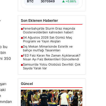
BTC
3070949
▲ +0.86%
,
Son Eklenen Haberler
Fenerbahçe’de Sturm Graz maçında
■
Oosterwolde’den kahreden haber!
04 Ağustos 2026 Salı Günkü Maç
■
Programı ve Yayın Akışları
p bu
Dış Mekan Mimarisinde Estetik ve
■
bahçe mutfağı Tasarımları
 bin
FED Faiz Kararı Ne Zaman Açıklanacak?
■
ni 350
Nisan Ayı Faiz Beklentileri Güncellendi
Samsun’da Yolcu Otobüsü Devrildi: Çok
■
Sayıda Yaralı Var
Güncel
şarı
daki
n
ımından