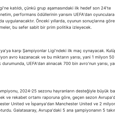
'ne katıldı, çünkü grup aşamasındaki ilk hedef son 24'te
netim, performans ödüllerinin yarısını UEFA'dan oyunculara
a uygulanacaktır. Önceki yıllarda, oyunun sonuçlarına göre
ler, bu sefer sabit bir prim politika izleyecek.
ya'ya karşı Şampiyonlar Ligi'ndeki ilk maç oynayacak. Kulü
lyon avro kazanacak ve bu miktarın yarısı, yani 1 milyon 50
ik durumunda, UEFA'dan alınacak 700 bin avro'nun yarısı, ya
Şampiyonu, 2024-25 sezonu hayranların desteğiyle büyük ba
tenek ve rekabet ortamı raporuna göre, geçen sezon Avrupa'
hester United ve İspanya'dan Manchester United ve 2 milyo
ta oturdu. Galatasaray, Avrupa'daki 5 ana şampiyonanın 5 tak