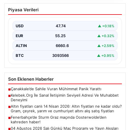
Kelebek.Org İle Sanal İletişimin Seviyeli
Piyasa Verileri
Adresi Ve Muhabbet Deneyimi
Dijital dünyasında bireylerin seviyeli bir şekilde bağlantı
oluşturması kritik bir önem barındırmaktadır. Güncel
USD
47.74
▲ +0.18%
olarak…
EUR
55.25
▲ +0.32%
ALTIN
6660.6
▲ +2.59%
BTC
3093566
▲ +0.95%
Son Eklenen Haberler
Çanakkale’de Sahile Vuran Mühimmat Panik Yarattı
■
Kelebek.Org İle Sanal İletişimin Seviyeli Adresi Ve Muhabbet
■
Deneyimi
Altın fiyatları canlı 14 Nisan 2026: Altın fiyatları ne kadar oldu?
■
Gram, çeyrek, yarım ve cumhuriyet altını alış satış fiyatları
Fenerbahçe’de Sturm Graz maçında Oosterwolde’den
■
kahreden haber!
04 Ağustos 2026 Salı Günkü Maç Programı ve Yayın Akışları
■