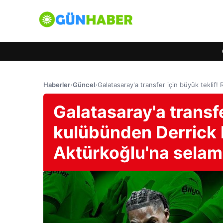
Haberler
›
Güncel
›
Galatasaray'a transfer için büyük tekli
Galatasaray'a transfe
kulübünden Derrick
Aktürkoğlu'na selam