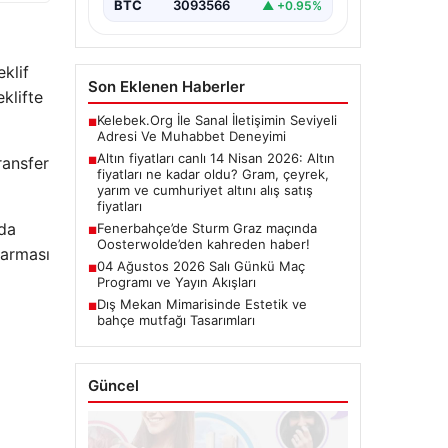
BTC
3093566
▲ +0.95%
klif
Son Eklenen Haberler
klifte
Kelebek.Org İle Sanal İletişimin Seviyeli
■
Adresi Ve Muhabbet Deneyimi
Altın fiyatları canlı 14 Nisan 2026: Altın
ransfer
■
fiyatları ne kadar oldu? Gram, çeyrek,
yarım ve cumhuriyet altını alış satış
fiyatları
nda
Fenerbahçe’de Sturm Graz maçında
■
Oosterwolde’den kahreden haber!
varması
04 Ağustos 2026 Salı Günkü Maç
■
Programı ve Yayın Akışları
Dış Mekan Mimarisinde Estetik ve
■
bahçe mutfağı Tasarımları
Güncel