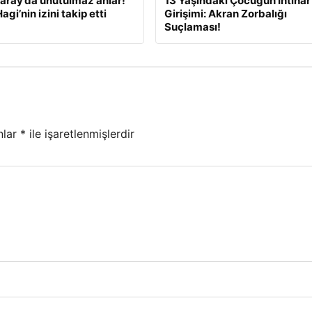
aray’da unutulmaz anlar!
13 Yaşındaki Çocuğun İntihar
Hagi’nin izini takip etti
Girişimi: Akran Zorbalığı
Suçlaması!
nlar
*
ile işaretlenmişlerdir