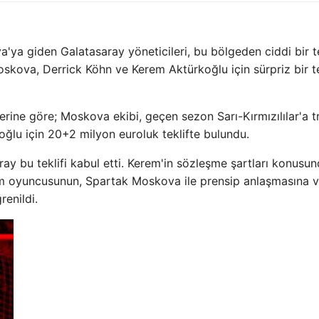
a'ya giden Galatasaray yöneticileri, bu bölgeden ciddi bir te
oskova, Derrick Köhn ve Kerem Aktürkoğlu için sürpriz bir te
ine göre; Moskova ekibi, geçen sezon Sarı-Kırmızılılar'a t
ğlu için 20+2 milyon euroluk teklifte bulundu.
ay bu teklifi kabul etti. Kerem'in sözleşme şartları konusu
kım oyuncusunun, Spartak Moskova ile prensip anlaşmasına 
enildi.