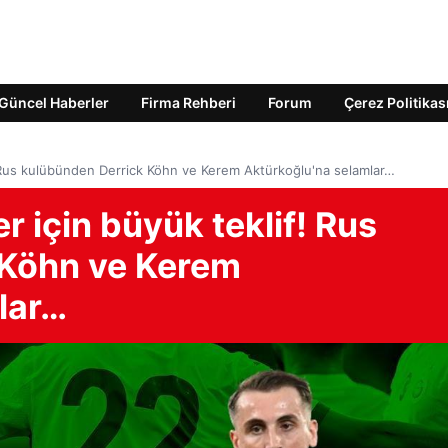
Güncel Haberler
Firma Rehberi
Forum
Çerez Politikas
f! Rus kulübünden Derrick Köhn ve Kerem Aktürkoğlu'na selamlar…
r için büyük teklif! Rus
 Köhn ve Kerem
lar…