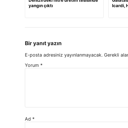
Denizli’deki filtre üretim tesisinde
Galatas
yangın çıktı
Icardi, 
Bir yanıt yazın
E-posta adresiniz yayınlanmayacak.
Gerekli ala
Yorum
*
Ad
*