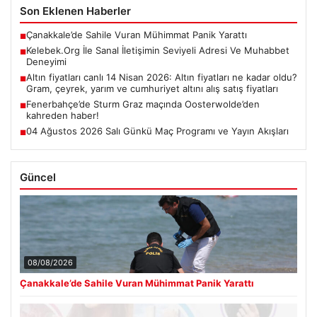
Son Eklenen Haberler
Çanakkale’de Sahile Vuran Mühimmat Panik Yarattı
■
Kelebek.Org İle Sanal İletişimin Seviyeli Adresi Ve Muhabbet
■
Deneyimi
Altın fiyatları canlı 14 Nisan 2026: Altın fiyatları ne kadar oldu?
■
Gram, çeyrek, yarım ve cumhuriyet altını alış satış fiyatları
Fenerbahçe’de Sturm Graz maçında Oosterwolde’den
■
kahreden haber!
04 Ağustos 2026 Salı Günkü Maç Programı ve Yayın Akışları
■
Güncel
08/08/2026
Çanakkale’de Sahile Vuran Mühimmat Panik Yarattı