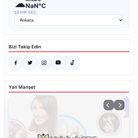
☁
NaN°C
ŞEHIR SEÇ
Bizi Takip Edin
Yan Manşet