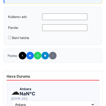
Kullanıcı adı:
Parola:
Beni hatırla
Paylaş:
Hava Durumu
☁
Ankara
NaN°C
ŞEHIR SEÇ