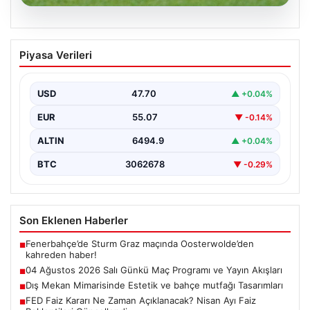
05.08.2026
04 Ağustos 2026 Salı Günkü Maç
Piyasa Verileri
Programı ve Yayın Akışları
04 Ağustos 2026 Salı günü, futbol tutkunları için
oldukça hareketli ve heyecan verici bir…
USD
47.70
▲ +0.04%
EUR
55.07
▼ -0.14%
ALTIN
6494.9
▲ +0.04%
BTC
3062678
▼ -0.29%
Son Eklenen Haberler
Fenerbahçe’de Sturm Graz maçında Oosterwolde’den
■
kahreden haber!
04 Ağustos 2026 Salı Günkü Maç Programı ve Yayın Akışları
■
Dış Mekan Mimarisinde Estetik ve bahçe mutfağı Tasarımları
■
FED Faiz Kararı Ne Zaman Açıklanacak? Nisan Ayı Faiz
■