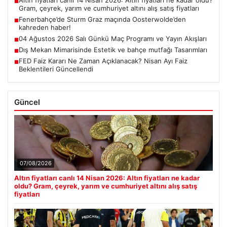
Altın fiyatları canlı 14 Nisan 2026: Altın fiyatları ne kadar oldu?
■
Gram, çeyrek, yarım ve cumhuriyet altını alış satış fiyatları
Fenerbahçe’de Sturm Graz maçında Oosterwolde’den
■
kahreden haber!
04 Ağustos 2026 Salı Günkü Maç Programı ve Yayın Akışları
■
Dış Mekan Mimarisinde Estetik ve bahçe mutfağı Tasarımları
■
FED Faiz Kararı Ne Zaman Açıklanacak? Nisan Ayı Faiz
■
Beklentileri Güncellendi
Güncel
07/08/2026
Altın fiyatları canlı 14 Nisan 2026: Altın fiyatları ne kadar
oldu? Gram, çeyrek, yarım ve cumhuriyet altını alış satış
fiyatları