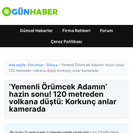
Güncel Haberler
Firma Rehberi
Forum
Çerez Politikası
Ana sayfa
›
Forumlar
›
Dünya
›
‘Yemenli Örümcek Adamın’ hazin sonu!
120 metreden volkana düştü: Korkunç anlar kamerada
‘Yemenli Örümcek Adamın’
hazin sonu! 120 metreden
volkana düştü: Korkunç anlar
kamerada
Bu konu 0 yanıt içerir, 1 izleyen vardır ve en son
1 ay 2 hafta önce