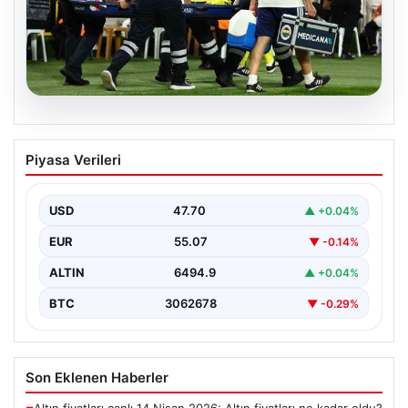
05.08.2026
Fenerbahçe’de Sturm Graz maçında
Piyasa Verileri
Oosterwolde’den kahreden haber!
USD
47.70
▲ +0.04%
EUR
55.07
▼ -0.14%
ALTIN
6494.9
▲ +0.04%
BTC
3062678
▼ -0.29%
Son Eklenen Haberler