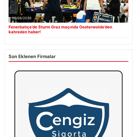
05/08/2026
Fenerbahçe’de Sturm Graz maçında Oosterwolde’den
kahreden haber!
Son Eklenen Firmalar