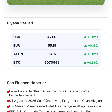
05.08.2026
04 Ağustos 2026 Salı Günkü Maç
Piyasa Verileri
Programı ve Yayın Akışları
04 Ağustos 2026 Salı günü, futbol tutkunları için
oldukça hareketli ve heyecan verici bir…
USD
47.60
▲ +0.02%
EUR
55.19
▲ +0.18%
ALTIN
6497.1
▲ +0.02%
BTC
3070949
▲ +0.86%
Son Eklenen Haberler
Fenerbahçe’de Sturm Graz maçında Oosterwolde’den
■
kahreden haber!
04 Ağustos 2026 Salı Günkü Maç Programı ve Yayın Akışları
■
Dış Mekan Mimarisinde Estetik ve bahçe mutfağı Tasarımları
■
FED Faiz Kararı Ne Zaman Açıklanacak? Nisan Ayı Faiz