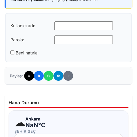
Kullanıcı adı:
Parola:
Beni hatırla
Paylaş:
Hava Durumu
☁
Ankara
NaN°C
ŞEHIR SEÇ