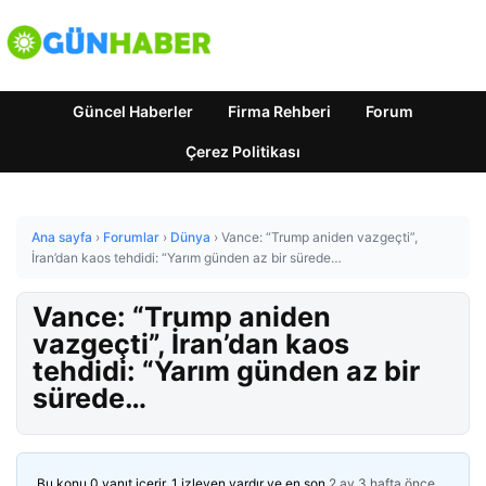
Güncel Haberler
Firma Rehberi
Forum
Çerez Politikası
Ana sayfa
›
Forumlar
›
Dünya
›
Vance: “Trump aniden vazgeçti”,
İran’dan kaos tehdidi: “Yarım günden az bir sürede…
Vance: “Trump aniden
vazgeçti”, İran’dan kaos
tehdidi: “Yarım günden az bir
sürede…
Bu konu 0 yanıt içerir, 1 izleyen vardır ve en son
2 ay 3 hafta önce