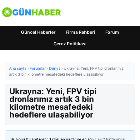
Güncel Haberler
Firma Rehberi
Forum
Çerez Politikası
Ana sayfa
›
Forumlar
›
Dünya
›
Ukrayna: Yeni, FPV tipi dronlarımız
artık 3 bin kilometre mesafedeki hedeflere ulaşabiliyor
Ukrayna: Yeni, FPV tipi
dronlarımız artık 3 bin
kilometre mesafedeki
hedeflere ulaşabiliyor
Bu konu 0 yanıt içerir, 1 izleyen vardır ve en son
1 ay 2 hafta önce