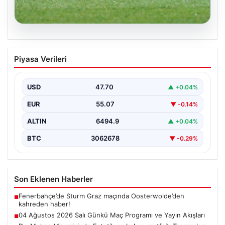
05.08.2026
04 Ağustos 2026 Salı Günkü Maç
Piyasa Verileri
Programı ve Yayın Akışları
04 Ağustos 2026 Salı günü, futbol tutkunları için
oldukça hareketli ve heyecan verici bir…
USD
47.70
▲ +0.04%
EUR
55.07
▼ -0.14%
ALTIN
6494.9
▲ +0.04%
BTC
3062678
▼ -0.29%
Son Eklenen Haberler
Fenerbahçe’de Sturm Graz maçında Oosterwolde’den
■
kahreden haber!
04 Ağustos 2026 Salı Günkü Maç Programı ve Yayın Akışları
■