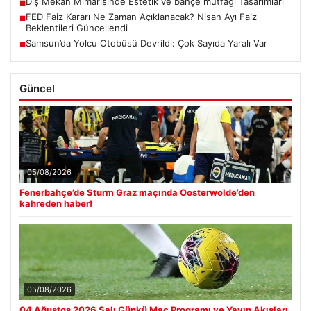
Dış Mekan Mimarisinde Estetik ve bahçe mutfağı Tasarımları
■
FED Faiz Kararı Ne Zaman Açıklanacak? Nisan Ayı Faiz
■
Beklentileri Güncellendi
Samsun’da Yolcu Otobüsü Devrildi: Çok Sayıda Yaralı Var
■
Güncel
05/08/2026
Fenerbahçe’de Sturm Graz maçında Oosterwolde’den
kahreden haber!
05/08/2026
04 Ağustos 2026 Salı Günkü Maç Programı ve Yayın Akışları