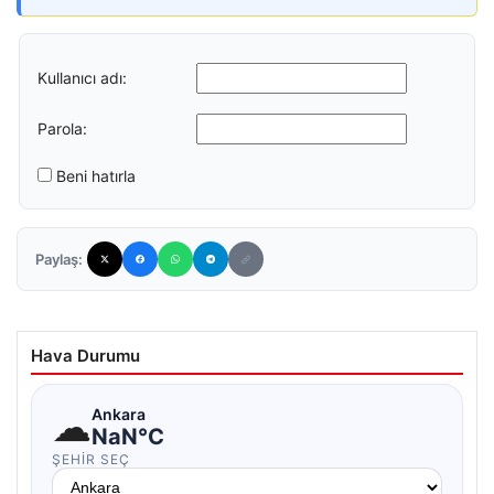
Kullanıcı adı:
Parola:
Beni hatırla
Paylaş:
Hava Durumu
☁
Ankara
NaN°C
ŞEHIR SEÇ