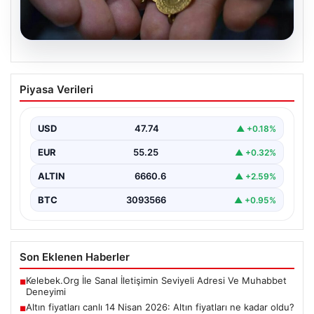
07.08.2026
Altın fiyatları canlı 14 Nisan 2026: Altın
Piyasa Verileri
fiyatları ne kadar oldu? Gram, çeyrek,
yarım ve cumhuriyet altını alış satış
fiyatları
USD
47.74
▲ +0.18%
EUR
55.25
▲ +0.32%
ALTIN
6660.6
▲ +2.59%
BTC
3093566
▲ +0.95%
Son Eklenen Haberler
Kelebek.Org İle Sanal İletişimin Seviyeli Adresi Ve Muhabbet
■
Deneyimi
Altın fiyatları canlı 14 Nisan 2026: Altın fiyatları ne kadar oldu?
■