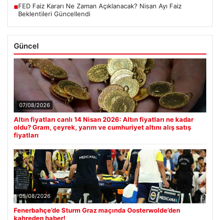
FED Faiz Kararı Ne Zaman Açıklanacak? Nisan Ayı Faiz
■
Beklentileri Güncellendi
Güncel
07/08/2026
Altın fiyatları canlı 14 Nisan 2026: Altın fiyatları ne kadar
oldu? Gram, çeyrek, yarım ve cumhuriyet altını alış satış
fiyatları
05/08/2026
Fenerbahçe’de Sturm Graz maçında Oosterwolde’den
kahreden haber!