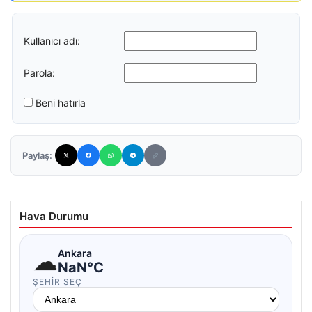
Kullanıcı adı:
Parola:
Beni hatırla
Paylaş:
Hava Durumu
☁
Ankara
NaN°C
ŞEHIR SEÇ