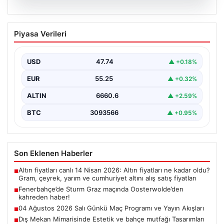
05.08.2026
Fenerbahçe’de Sturm Graz maçında
Piyasa Verileri
Oosterwolde’den kahreden haber!
USD
47.74
▲ +0.18%
EUR
55.25
▲ +0.32%
ALTIN
6660.6
▲ +2.59%
BTC
3093566
▲ +0.95%
Son Eklenen Haberler
Altın fiyatları canlı 14 Nisan 2026: Altın fiyatları ne kadar oldu?
■
Gram, çeyrek, yarım ve cumhuriyet altını alış satış fiyatları
Fenerbahçe’de Sturm Graz maçında Oosterwolde’den
■
kahreden haber!
04 Ağustos 2026 Salı Günkü Maç Programı ve Yayın Akışları
■
Dış Mekan Mimarisinde Estetik ve bahçe mutfağı Tasarımları
■