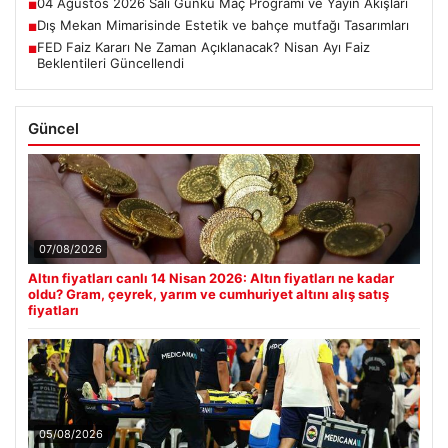
04 Ağustos 2026 Salı Günkü Maç Programı ve Yayın Akışları
■
Dış Mekan Mimarisinde Estetik ve bahçe mutfağı Tasarımları
■
FED Faiz Kararı Ne Zaman Açıklanacak? Nisan Ayı Faiz
■
Beklentileri Güncellendi
Güncel
07/08/2026
Altın fiyatları canlı 14 Nisan 2026: Altın fiyatları ne kadar
oldu? Gram, çeyrek, yarım ve cumhuriyet altını alış satış
fiyatları
05/08/2026