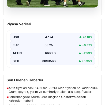
05.08.2026
Fenerbahçe’de Sturm Graz maçında
Piyasa Verileri
Oosterwolde’den kahreden haber!
USD
47.74
▲ +0.18%
EUR
55.25
▲ +0.32%
ALTIN
6660.6
▲ +2.59%
BTC
3093566
▲ +0.95%
Son Eklenen Haberler
Altın fiyatları canlı 14 Nisan 2026: Altın fiyatları ne kadar oldu?
■
Gram, çeyrek, yarım ve cumhuriyet altını alış satış fiyatları
Fenerbahçe’de Sturm Graz maçında Oosterwolde’den
■
kahreden haber!