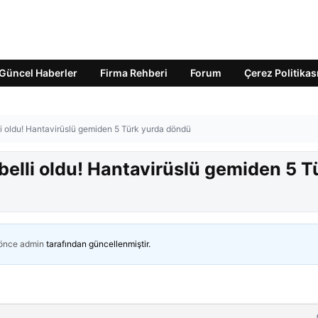
Güncel Haberler
Firma Rehberi
Forum
Çerez Politikas
li oldu! Hantavirüslü gemiden 5 Türk yurda döndü
 belli oldu! Hantavirüslü gemiden 5 T
 önce
admin
tarafından güncellenmiştir.