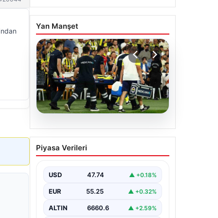
Yan Manşet
ı’ndan
05.08.2026
Fenerbahçe’de Sturm
Piyasa Verileri
Graz maçında
Oosterwolde’den
kahreden haber!
USD
47.74
▲ +0.18%
EUR
55.25
▲ +0.32%
ALTIN
6660.6
▲ +2.59%