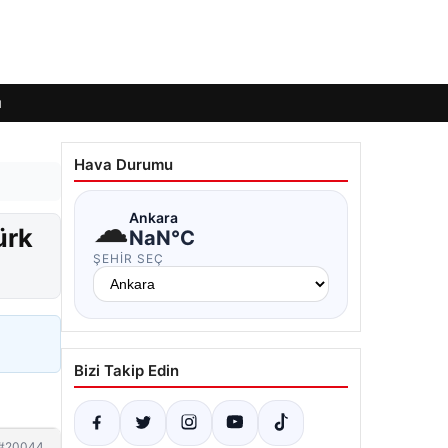
ı
Hava Durumu
☁
Ankara
ürk
NaN°C
ŞEHIR SEÇ
Bizi Takip Edin
#20044