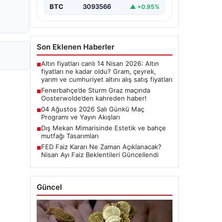
BTC
3093566
▲ +0.95%
Son Eklenen Haberler
Altın fiyatları canlı 14 Nisan 2026: Altın
■
fiyatları ne kadar oldu? Gram, çeyrek,
yarım ve cumhuriyet altını alış satış fiyatları
Fenerbahçe’de Sturm Graz maçında
■
Oosterwolde’den kahreden haber!
04 Ağustos 2026 Salı Günkü Maç
■
Programı ve Yayın Akışları
Dış Mekan Mimarisinde Estetik ve bahçe
■
mutfağı Tasarımları
FED Faiz Kararı Ne Zaman Açıklanacak?
■
Nisan Ayı Faiz Beklentileri Güncellendi
Güncel