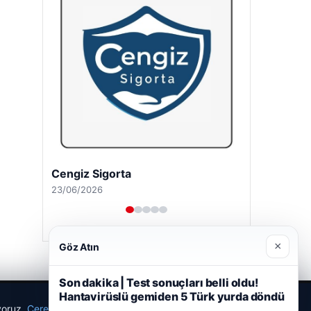
Cengiz Sigorta
23/06/2026
×
Göz Atın
Son dakika | Test sonuçları belli oldu!
Hantavirüslü gemiden 5 Türk yurda döndü
ıyoruz.
Çerez Politikamız
Reddet
Kabul Et