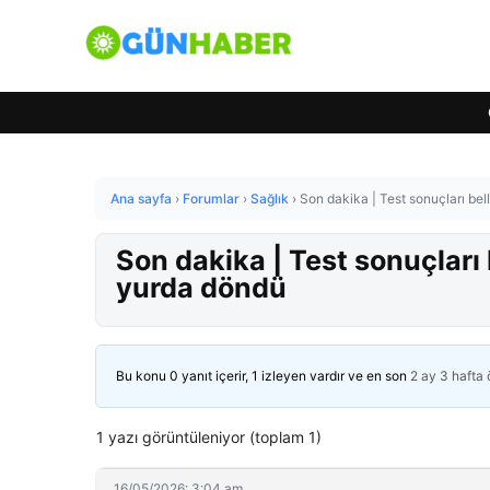
Ana sayfa
›
Forumlar
›
Sağlık
›
Son dakika | Test sonuçları bel
Son dakika | Test sonuçları
yurda döndü
Bu konu 0 yanıt içerir, 1 izleyen vardır ve en son
2 ay 3 hafta
1 yazı görüntüleniyor (toplam 1)
16/05/2026: 3:04 am