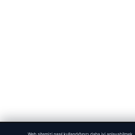
© 2026 Gün Haber – Güncel Haberler
Web sitemizi nasıl kullandığınızı daha iyi anlayabilmek,