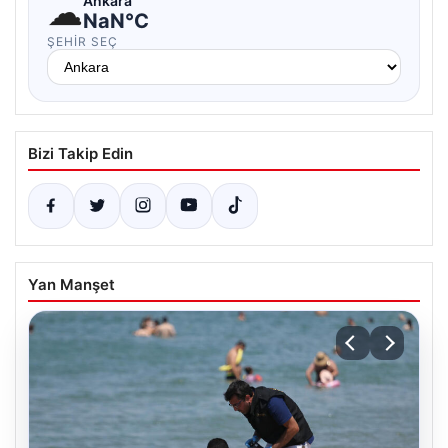
☁
Ankara
NaN°C
ŞEHIR SEÇ
Bizi Takip Edin
Yan Manşet