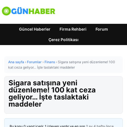
Güncel Haberler
Firma Rehberi
Forum
Çerez Politikası
Ana sayfa
›
Forumlar
›
Finans
›
Sigara satışına yeni düzenleme! 100
kat ceza geliyor… İşte taslaktaki maddeler
Sigara satışına yeni
düzenleme! 100 kat ceza
geliyor… İşte taslaktaki
maddeler
Bu konu 0 yanıt içerir, 1 izleyen vardır ve en son
2 ay 4 hafta önce