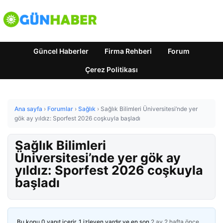
Güncel Haberler
Firma Rehberi
Forum
Çerez Politikası
Ana sayfa
›
Forumlar
›
Sağlık
›
Sağlık Bilimleri Üniversitesi’nde yer
gök ay yıldız: Sporfest 2026 coşkuyla başladı
Sağlık Bilimleri
Üniversitesi’nde yer gök ay
yıldız: Sporfest 2026 coşkuyla
başladı
Bu konu 0 yanıt içerir, 1 izleyen vardır ve en son
2 ay 2 hafta önce