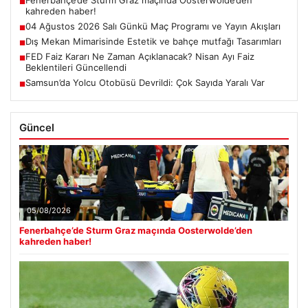
Fenerbahçe’de Sturm Graz maçında Oosterwolde’den
■
kahreden haber!
04 Ağustos 2026 Salı Günkü Maç Programı ve Yayın Akışları
■
Dış Mekan Mimarisinde Estetik ve bahçe mutfağı Tasarımları
■
FED Faiz Kararı Ne Zaman Açıklanacak? Nisan Ayı Faiz
■
Beklentileri Güncellendi
Samsun’da Yolcu Otobüsü Devrildi: Çok Sayıda Yaralı Var
■
Güncel
05/08/2026
Fenerbahçe’de Sturm Graz maçında Oosterwolde’den
kahreden haber!