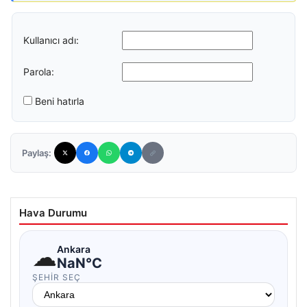
Kullanıcı adı:
Parola:
Beni hatırla
Paylaş:
Hava Durumu
☁
Ankara
NaN°C
ŞEHIR SEÇ