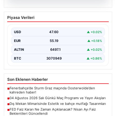
05.08.2026
04 Ağustos 2026 Salı Günkü Maç
Piyasa Verileri
Programı ve Yayın Akışları
04 Ağustos 2026 Salı günü, futbol tutkunları için
oldukça hareketli ve heyecan verici bir…
USD
47.60
▲ +0.02%
EUR
55.19
▲ +0.18%
ALTIN
6497.1
▲ +0.02%
BTC
3070949
▲ +0.86%
Son Eklenen Haberler
Fenerbahçe’de Sturm Graz maçında Oosterwolde’den
■
kahreden haber!
04 Ağustos 2026 Salı Günkü Maç Programı ve Yayın Akışları
■
Dış Mekan Mimarisinde Estetik ve bahçe mutfağı Tasarımları
■
FED Faiz Kararı Ne Zaman Açıklanacak? Nisan Ayı Faiz
■
Beklentileri Güncellendi