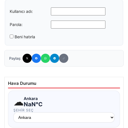
Kullanıcı adı:
Parola:
Beni hatırla
Paylaş:
Hava Durumu
☁
Ankara
NaN°C
ŞEHIR SEÇ