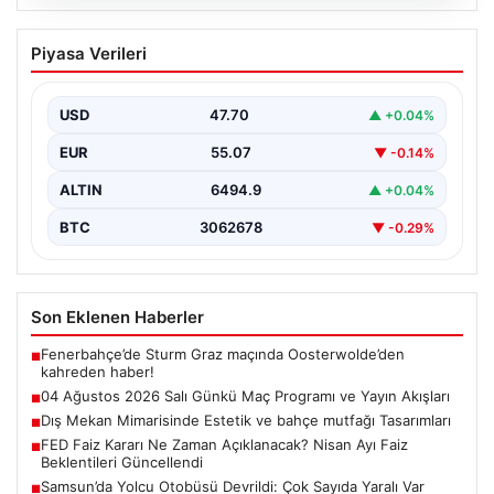
05.08.2026
04 Ağustos 2026 Salı Günkü Maç
Piyasa Verileri
Programı ve Yayın Akışları
04 Ağustos 2026 Salı günü, futbol tutkunları için
oldukça hareketli ve heyecan verici bir…
USD
47.70
▲ +0.04%
EUR
55.07
▼ -0.14%
ALTIN
6494.9
▲ +0.04%
BTC
3062678
▼ -0.29%
Son Eklenen Haberler
Fenerbahçe’de Sturm Graz maçında Oosterwolde’den
■
kahreden haber!
04 Ağustos 2026 Salı Günkü Maç Programı ve Yayın Akışları
■
Dış Mekan Mimarisinde Estetik ve bahçe mutfağı Tasarımları
■
FED Faiz Kararı Ne Zaman Açıklanacak? Nisan Ayı Faiz
■
Beklentileri Güncellendi
Samsun’da Yolcu Otobüsü Devrildi: Çok Sayıda Yaralı Var
■