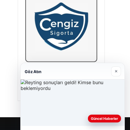
×
Göz Atın
Cengiz Sigorta
23/06/2026
Güncel Haberler