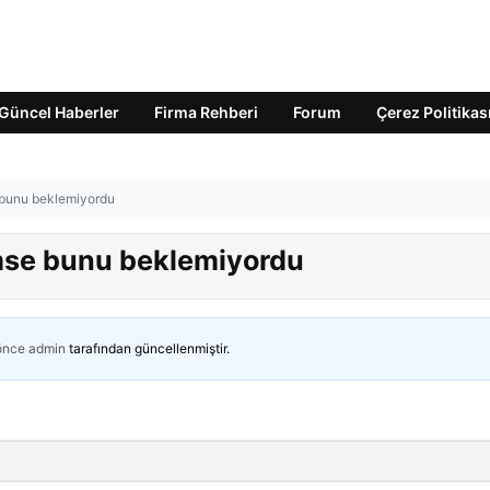
Güncel Haberler
Firma Rehberi
Forum
Çerez Politikas
e bunu beklemiyordu
imse bunu beklemiyordu
 önce
admin
tarafından güncellenmiştir.