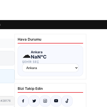
ı
Hava Durumu
☁
Ankara
NaN°C
ŞEHIR SEÇ
Bizi Takip Edin
#28176