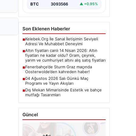
BTC
3093566
▲ +0.95%
Son Eklenen Haberler
Kelebek.Org İle Sanal İletişimin Seviyeli
■
Adresi Ve Muhabbet Deneyimi
Altın fiyatları canlı 14 Nisan 2026: Altın
■
fiyatları ne kadar oldu? Gram, çeyrek,
yarım ve cumhuriyet altını alış satış fiyatları
Fenerbahçe’de Sturm Graz maçında
■
Oosterwolde’den kahreden haber!
04 Ağustos 2026 Salı Günkü Maç
■
Programı ve Yayın Akışları
Dış Mekan Mimarisinde Estetik ve bahçe
■
mutfağı Tasarımları
Güncel