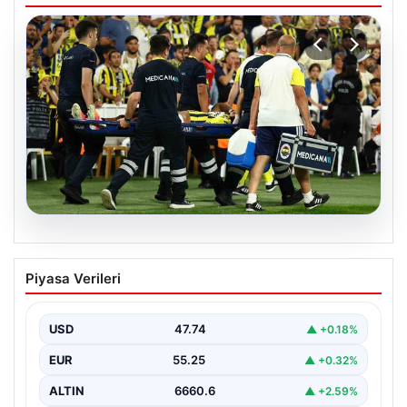
05.08.2026
Fenerbahçe’de Sturm Graz maçında
Piyasa Verileri
Oosterwolde’den kahreden haber!
USD
47.74
▲ +0.18%
EUR
55.25
▲ +0.32%
ALTIN
6660.6
▲ +2.59%