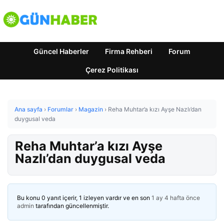
Güncel Haberler
Firma Rehberi
Forum
Çerez Politikası
Ana sayfa
›
Forumlar
›
Magazin
›
Reha Muhtar’a kızı Ayşe Nazlı’dan
duygusal veda
Reha Muhtar’a kızı Ayşe
Nazlı’dan duygusal veda
Bu konu 0 yanıt içerir, 1 izleyen vardır ve en son
1 ay 4 hafta önce
admin
tarafından güncellenmiştir.