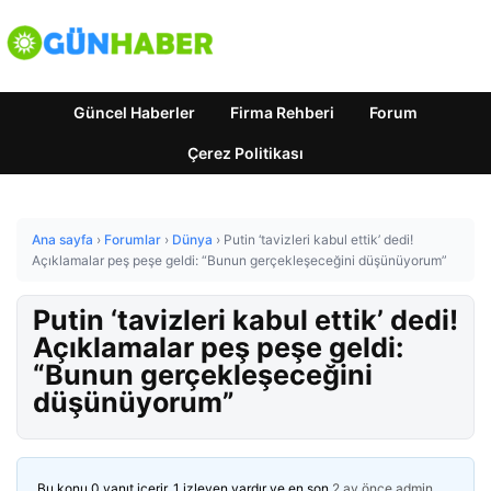
Güncel Haberler
Firma Rehberi
Forum
Çerez Politikası
Ana sayfa
›
Forumlar
›
Dünya
›
Putin ‘tavizleri kabul ettik’ dedi!
Açıklamalar peş peşe geldi: “Bunun gerçekleşeceğini düşünüyorum”
Putin ‘tavizleri kabul ettik’ dedi!
Açıklamalar peş peşe geldi:
“Bunun gerçekleşeceğini
düşünüyorum”
Bu konu 0 yanıt içerir, 1 izleyen vardır ve en son
2 ay önce
admin