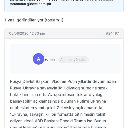
tarafından güncellenmiştir.
1 yazı görüntüleniyor (toplam 1)
05/06/2026: 12:33 pm
#24497
A
admin
Anahtar yönetici
Rusya Devlet Başkanı Vladimir Putin yıllardır devam eden
Rusya-Ukrayna savaşıyla ilgili diyalog sürecine sıcak
baktıklarını ima etti. ‘Avrupa istesen tekrar diyalog
başlayabilir’ açıklamasında bulunan Putin’e Ukrayna
cephesinden yanıt geldi. Zelenskiy açıklamasında,
“Ukrayna, savaşın ikili bir formatta bitirilmesini teklif
ediyor” dedi. ABD Başkanı Donald Trump ise ‘Bunun
gerçekleşeceğini düşünüyorum’ ifadesinde bulundu.