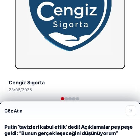
Cengiz Sigorta
23/06/2026
×
Göz Atın
Web sitemizi nasıl kullandığınızı daha iyi anlayabilmek,
deneyiminizi kişiselleştirmek ve geliştirmek amacıyla çerezler
kullanıyoruz.
Çerez Politikamız
Putin ‘tavizleri kabul ettik’ dedi! Açıklamalar peş peşe
geldi: “Bunun gerçekleşeceğini düşünüyorum”
Reddet
Kabul Et
© 2026 Gün Haber – Güncel Haberler