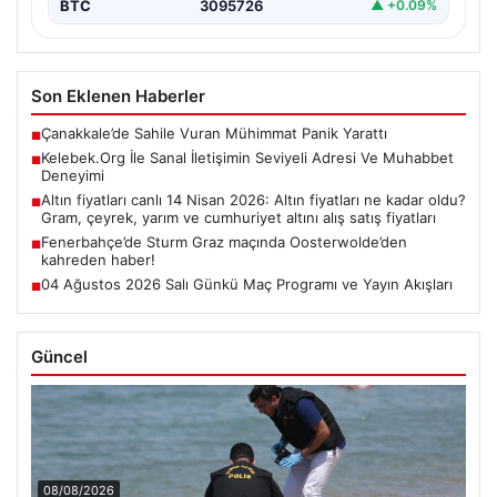
BTC
3095726
▲ +0.09%
Son Eklenen Haberler
Çanakkale’de Sahile Vuran Mühimmat Panik Yarattı
■
Kelebek.Org İle Sanal İletişimin Seviyeli Adresi Ve Muhabbet
■
Deneyimi
Altın fiyatları canlı 14 Nisan 2026: Altın fiyatları ne kadar oldu?
■
Gram, çeyrek, yarım ve cumhuriyet altını alış satış fiyatları
Fenerbahçe’de Sturm Graz maçında Oosterwolde’den
■
kahreden haber!
04 Ağustos 2026 Salı Günkü Maç Programı ve Yayın Akışları
■
Güncel
08/08/2026