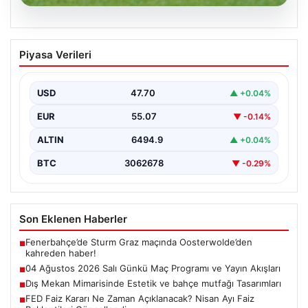
05.08.2026
04 Ağustos 2026 Salı Günkü Maç
Piyasa Verileri
Programı ve Yayın Akışları
04 Ağustos 2026 Salı günü, futbol tutkunları için
oldukça hareketli ve heyecan verici bir…
USD
47.70
▲ +0.04%
EUR
55.07
▼ -0.14%
ALTIN
6494.9
▲ +0.04%
BTC
3062678
▼ -0.29%
Son Eklenen Haberler
Fenerbahçe’de Sturm Graz maçında Oosterwolde’den
■
kahreden haber!
04 Ağustos 2026 Salı Günkü Maç Programı ve Yayın Akışları
■
Dış Mekan Mimarisinde Estetik ve bahçe mutfağı Tasarımları
■
FED Faiz Kararı Ne Zaman Açıklanacak? Nisan Ayı Faiz
■