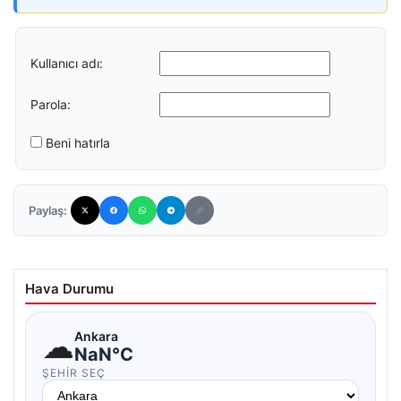
Kullanıcı adı:
Parola:
Beni hatırla
Paylaş:
Hava Durumu
☁
Ankara
NaN°C
ŞEHIR SEÇ