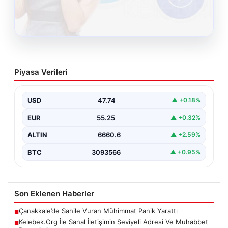
08.08.2026
Kelebek.Org İle Sanal İletişimin Seviyeli
Piyasa Verileri
Adresi Ve Muhabbet Deneyimi
Dijital dünyasında bireylerin seviyeli bir şekilde bağlantı
oluşturması kritik bir önem barındırmaktadır. Güncel
USD
47.74
▲ +0.18%
olarak…
EUR
55.25
▲ +0.32%
ALTIN
6660.6
▲ +2.59%
BTC
3093566
▲ +0.95%
Son Eklenen Haberler
Çanakkale’de Sahile Vuran Mühimmat Panik Yarattı
■
Kelebek.Org İle Sanal İletişimin Seviyeli Adresi Ve Muhabbet
■