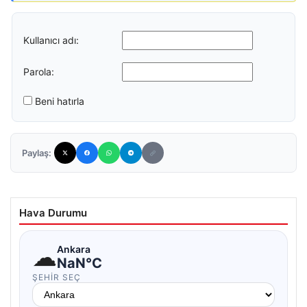
Kullanıcı adı:
Parola:
Beni hatırla
Paylaş:
Hava Durumu
☁
Ankara
NaN°C
ŞEHIR SEÇ