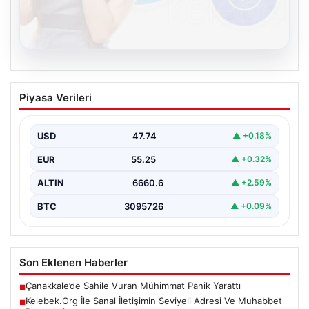
08.08.2026
Kelebek.Org İle Sanal İletişimin Seviyeli
Piyasa Verileri
Adresi Ve Muhabbet Deneyimi
Dijital dünyasında bireylerin seviyeli bir şekilde bağlantı
oluşturması kritik bir önem barındırmaktadır. Güncel
USD
47.74
▲ +0.18%
olarak…
EUR
55.25
▲ +0.32%
ALTIN
6660.6
▲ +2.59%
BTC
3095726
▲ +0.09%
Son Eklenen Haberler
Çanakkale’de Sahile Vuran Mühimmat Panik Yarattı
■
Kelebek.Org İle Sanal İletişimin Seviyeli Adresi Ve Muhabbet
■