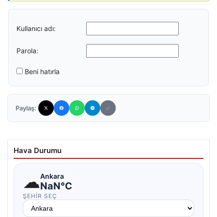
Kullanıcı adı:
Parola:
Beni hatırla
Paylaş:
Hava Durumu
☁
Ankara
NaN°C
ŞEHIR SEÇ