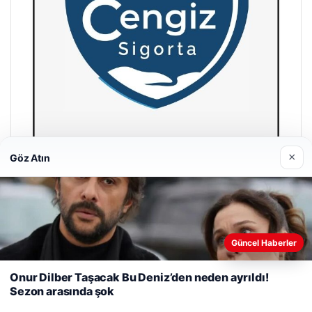
×
Göz Atın
Hastaş Beton
26/05/2026
Web sitemizi nasıl kullandığınızı daha iyi anlayabilmek,
Güncel Haberler
deneyiminizi kişiselleştirmek ve geliştirmek amacıyla çerezler
kullanıyoruz.
Çerez Politikamız
Onur Dilber Taşacak Bu Deniz’den neden ayrıldı!
Sezon arasında şok
Reddet
Kabul Et
© 2026 Gün Haber – Güncel Haberler