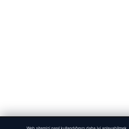
© 2026 Gün Haber – Güncel Haberler
Web sitemizi nasıl kullandığınızı daha iyi anlayabilmek,