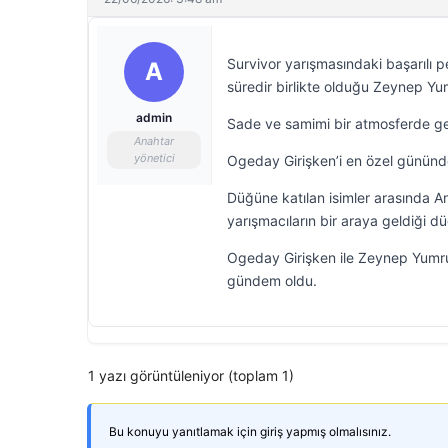
Survivor yarışmasındaki başarılı 
A
süredir birlikte olduğu Zeynep Yum
admin
Sade ve samimi bir atmosferde ge
Anahtar
yönetici
Ogeday Girişken’i en özel gününde
Düğüne katılan isimler arasında A
yarışmacıların bir araya geldiği d
Ogeday Girişken ile Zeynep Yumr
gündem oldu.
1 yazı görüntüleniyor (toplam 1)
Bu konuyu yanıtlamak için giriş yapmış olmalısınız.