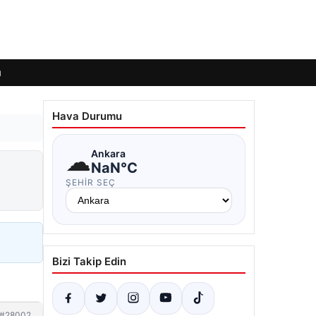
ı
Hava Durumu
☁
Ankara
NaN°C
ŞEHIR SEÇ
Bizi Takip Edin
#28002