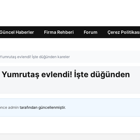
Güncel Haberler
Firma Rehberi
Forum
Çerez Politikas
umrutaş evlendi! İşte düğünden kareler
 Yumrutaş evlendi! İşte düğünden
 önce
admin
tarafından güncellenmiştir.