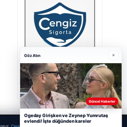
×
Göz Atın
Cengiz Sigorta
23/06/2026
Güncel Haberler
Ogeday Girişken ve Zeynep Yumrutaş
evlendi! İşte düğünden kareler
ıyoruz.
Çerez Politikamız
Reddet
Kabul Et