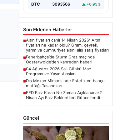
BTC
3093566
▲ +0.95%
Son Eklenen Haberler
Altın fiyatları canlı 14 Nisan 2026: Altın
■
fiyatları ne kadar oldu? Gram, çeyrek,
yarım ve cumhuriyet altını alış satış fiyatları
Fenerbahçe’de Sturm Graz maçında
■
Oosterwolde’den kahreden haber!
04 Ağustos 2026 Salı Günkü Maç
■
Programı ve Yayın Akışları
Dış Mekan Mimarisinde Estetik ve bahçe
■
mutfağı Tasarımları
FED Faiz Kararı Ne Zaman Açıklanacak?
■
Nisan Ayı Faiz Beklentileri Güncellendi
Güncel