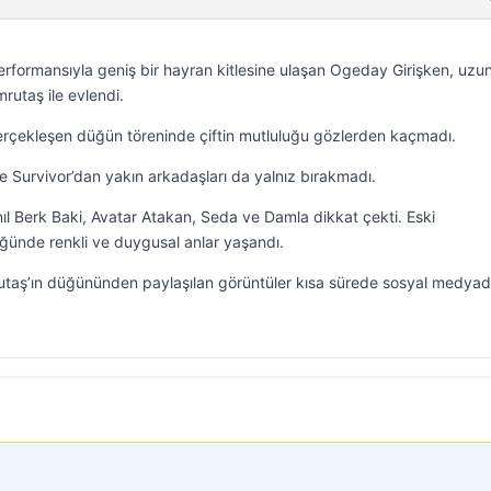
performansıyla geniş bir hayran kitlesine ulaşan Ogeday Girişken, uzu
rutaş ile evlendi.
rçekleşen düğün töreninde çiftin mutluluğu gözlerden kaçmadı.
 Survivor’dan yakın arkadaşları da yalnız bırakmadı.
nıl Berk Baki, Avatar Atakan, Seda ve Damla dikkat çekti. Eski
üğünde renkli ve duygusal anlar yaşandı.
utaş’ın düğününden paylaşılan görüntüler kısa sürede sosyal medya