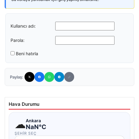
Kullanıcı adı:
Parola:
Beni hatırla
Paylaş:
Hava Durumu
☁
Ankara
NaN°C
ŞEHIR SEÇ