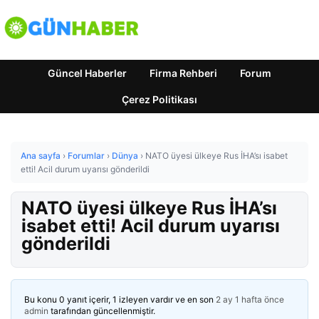
Güncel Haberler
Firma Rehberi
Forum
Çerez Politikası
Ana sayfa
›
Forumlar
›
Dünya
›
NATO üyesi ülkeye Rus İHA’sı isabet
etti! Acil durum uyarısı gönderildi
NATO üyesi ülkeye Rus İHA’sı
isabet etti! Acil durum uyarısı
gönderildi
Bu konu 0 yanıt içerir, 1 izleyen vardır ve en son
2 ay 1 hafta önce
admin
tarafından güncellenmiştir.