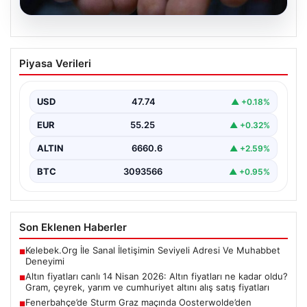
07.08.2026
Altın fiyatları canlı 14 Nisan 2026: Altın
Piyasa Verileri
fiyatları ne kadar oldu? Gram, çeyrek,
yarım ve cumhuriyet altını alış satış
fiyatları
USD
47.74
▲ +0.18%
EUR
55.25
▲ +0.32%
ALTIN
6660.6
▲ +2.59%
BTC
3093566
▲ +0.95%
Son Eklenen Haberler
Kelebek.Org İle Sanal İletişimin Seviyeli Adresi Ve Muhabbet
■
Deneyimi
Altın fiyatları canlı 14 Nisan 2026: Altın fiyatları ne kadar oldu?
■
Gram, çeyrek, yarım ve cumhuriyet altını alış satış fiyatları
Fenerbahçe’de Sturm Graz maçında Oosterwolde’den
■