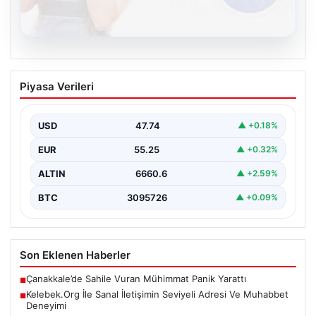
08.08.2026
Kelebek.Org İle Sanal İletişimin Seviyeli
Piyasa Verileri
Adresi Ve Muhabbet Deneyimi
Dijital dünyasında bireylerin seviyeli bir şekilde bağlantı
oluşturması kritik bir önem barındırmaktadır. Güncel
USD
47.74
▲ +0.18%
olarak…
EUR
55.25
▲ +0.32%
ALTIN
6660.6
▲ +2.59%
BTC
3095726
▲ +0.09%
Son Eklenen Haberler
Çanakkale’de Sahile Vuran Mühimmat Panik Yarattı
■
Kelebek.Org İle Sanal İletişimin Seviyeli Adresi Ve Muhabbet
■
Deneyimi