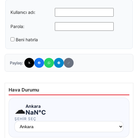
Kullanıcı adı:
Parola:
Beni hatırla
Paylaş:
Hava Durumu
☁
Ankara
NaN°C
ŞEHIR SEÇ