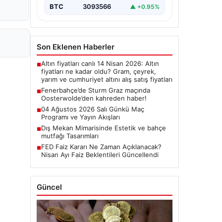
BTC
3093566
▲ +0.95%
Son Eklenen Haberler
Altın fiyatları canlı 14 Nisan 2026: Altın
■
fiyatları ne kadar oldu? Gram, çeyrek,
yarım ve cumhuriyet altını alış satış fiyatları
Fenerbahçe’de Sturm Graz maçında
■
Oosterwolde’den kahreden haber!
04 Ağustos 2026 Salı Günkü Maç
■
Programı ve Yayın Akışları
Dış Mekan Mimarisinde Estetik ve bahçe
■
mutfağı Tasarımları
FED Faiz Kararı Ne Zaman Açıklanacak?
■
Nisan Ayı Faiz Beklentileri Güncellendi
Güncel