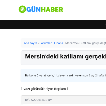
Ana sayfa
›
Forumlar
›
Finans
›
Mersin’deki katliamı gerçekleşti
Mersin’deki katliamı gerçekle
Bu konu 0 yanıt içerir, 1 izleyen vardır ve en son
2 ay 2 hafta
1 yazı görüntüleniyor (toplam 1)
19/05/2026: 8:33 am