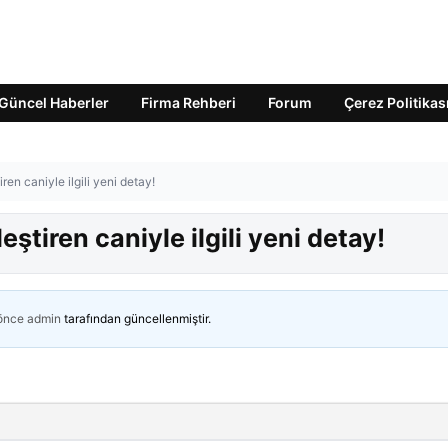
Güncel Haberler
Firma Rehberi
Forum
Çerez Politikas
ren caniyle ilgili yeni detay!
ştiren caniyle ilgili yeni detay!
 önce
admin
tarafından güncellenmiştir.