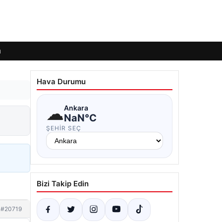
ı
Hava Durumu
☁
Ankara
NaN°C
ŞEHIR SEÇ
Bizi Takip Edin
#20719