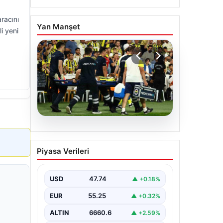
racını
Yan Manşet
li yeni
05.08.2026
Fenerbahçe’de Sturm
Piyasa Verileri
Graz maçında
Oosterwolde’den
kahreden haber!
USD
47.74
▲ +0.18%
EUR
55.25
▲ +0.32%
ALTIN
6660.6
▲ +2.59%