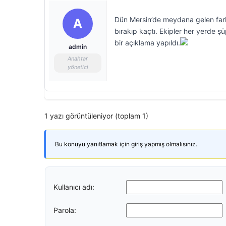
Dün Mersin’de meydana gelen farklı
A
bırakıp kaçtı. Ekipler her yerde şüph
bir açıklama yapıldı.
admin
Anahtar
yönetici
1 yazı görüntüleniyor (toplam 1)
Bu konuyu yanıtlamak için giriş yapmış olmalısınız.
Kullanıcı adı:
Parola: