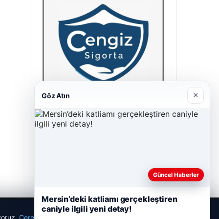
×
Göz Atın
Cengiz Sigorta
23/06/2026
Güncel Haberler
Mersin’deki katliamı gerçekleştiren
caniyle ilgili yeni detay!
ıyoruz.
Çerez Politikamız
Reddet
Kabul Et