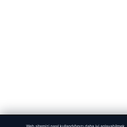
© 2026 Gün Haber – Güncel Haberler
Web sitemizi nasıl kullandığınızı daha iyi anlayabilmek,